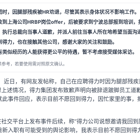
团时，因腿部残疾被HR劝退，尽管其表示身体状况不影响工作。
到上海公司HRBP岗位offer，后被要求到宁波总部报到培训
，执行总裁向当事人道歉，并派人前往当事人所在地希望当面沟
到得力，也在接触其他公司，感谢大家的关注和鼓励。
有类似经历的人能获得更公平的待遇，暂不考虑接受媒体采访。
供参考，若要使用需对照原文确认。
瑞）近日，有网友发帖称，自己在应聘得力时因为腿部残疾
对上述情况，得力集团发布致歉声明向被辞退跛脚员工道歉
就此事件回应，表示目前不愿回到得力，因忙家里的事，
。
在社交平台上发布事件后续，称“得力公司说想邀请我回
重新入职有可能受到的舆论影响，我表示目前不愿回到得