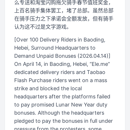
么专送和淘宝闪购拖欠骑手春节值班奖金，
上百名骑手集体罢工，堵了总部。虽然总部
在骑手压力之下承诺会全额发放，但有骑手
认为这不过是文字游戏。
[Over 100 Delivery Riders in Baoding,
Hebei, Surround Headquarters to
Demand Unpaid Bonuses (2026.04.14)]
On April 14, in Baoding, Hebei, “Ele.me”
dedicated delivery riders and Taobao
Flash Purchase riders went on a mass
strike and blocked the local
headquarters after the platforms failed
to pay promised Lunar New Year duty
bonuses. Although the headquarters
pledged to pay the bonuses in full under
pressure from the protesters, some