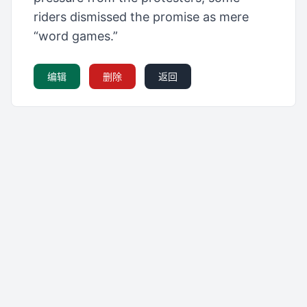
riders dismissed the promise as mere
“word games.”
编辑
删除
返回