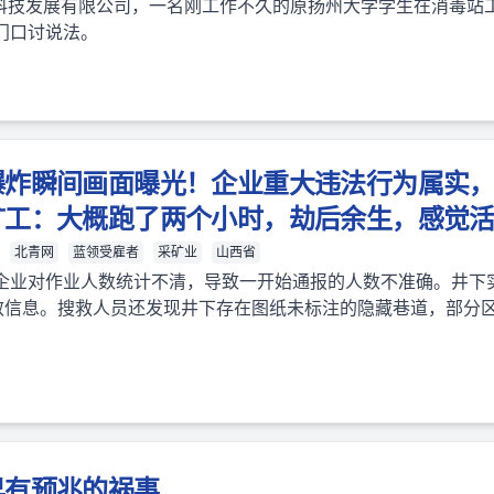
京科技发展有限公司，一名刚工作不久的原扬州大学学生在消毒站
门口讨说法。
爆炸瞬间画面曝光！企业重大违法行为属实
矿工：大概跑了两个小时，劫后余生，感觉
北青网
蓝领受雇者
采矿业
山西省
企业对作业人数统计不清，导致一开始通报的人数不准确。井下实
有效信息。搜救人员还发现井下存在图纸未标注的隐藏巷道，部分
早有预兆的祸事