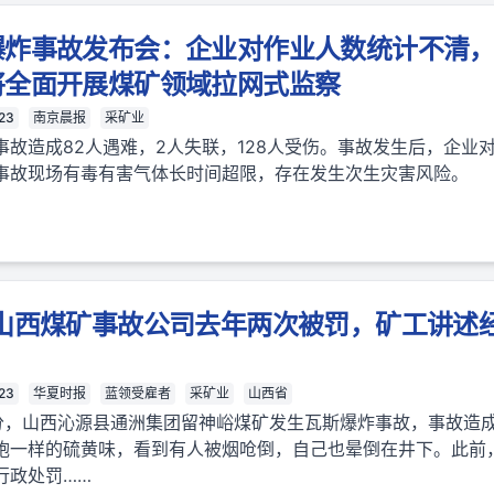
爆炸事故发布会：企业对作业人数统计不清
将全面开展煤矿领域拉网式监察
23
南京晨报
采矿业
事故造成82人遇难，2人失联，128人受伤。事故发生后，企业
事故现场有毒有害气体长时间超限，存在发生次生灾害风险。
山西煤矿事故公司去年两次被罚，矿工讲述
23
华夏时报
蓝领受雇者
采矿业
山西省
时29分，山西沁源县通洲集团留神峪煤矿发生瓦斯爆炸事故，事故
炮一样的硫黄味，看到有人被烟呛倒，自己也晕倒在井下。此前
行政处罚……