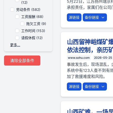
5月22日，江苏扬州瑞
(12)
承担责任，家属们在公司
劳动条件 (582)
工资报酬 (68)
源链接
备份链接
拖欠工资 (9)
工作时间 (153)
请假休假 (12)
山西留神峪煤矿
更多...
依法控制，亲历
www.sohu.com
2026-05-25
清除全部条件
事故发生后，现场混乱，
系统中有123人查不到
加了救援难度和风险。
源链接
备份链接
山西矿难，一场