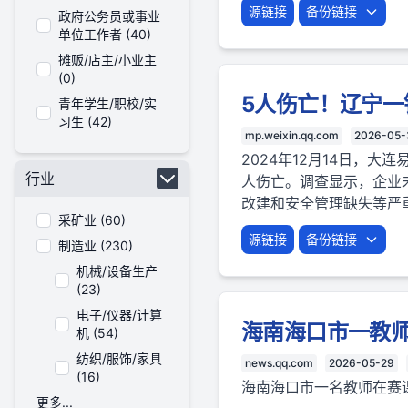
源链接
备份链接
政府公务员或事业
单位工作者 (40)
摊贩/店主/小业主
(0)
5人伤亡！辽宁一
青年学生/职校/实
习生 (42)
mp.weixin.qq.com
2026-05-
2024年12月14日，
行业
人伤亡。调查显示，企业
改建和安全管理缺失等严
采矿业 (60)
源链接
备份链接
制造业 (230)
机械/设备生产
(23)
电子/仪器/计算
海南海口市一教
机 (54)
纺织/服饰/家具
news.qq.com
2026-05-29
(16)
海南海口市一名教师在赛
更多...