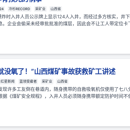
24
冷杉RECORD
采矿业
山西省
爆炸时入井人员公示牌上显示124人入井，而经过多方核实，井下实
息。企业会偷采未经审批批准的煤层，因此会不让工人带定位卡
就没氧了！”山西煤矿事故获救矿工讲述
红星新闻
蓝领受雇者
采矿业
山西省
发现许多工友倒在巷道内，随身携带的自救吸氧机仅使用了七八
根据《煤矿安全规程》，入井人员必须随身携带额定防护时间不低