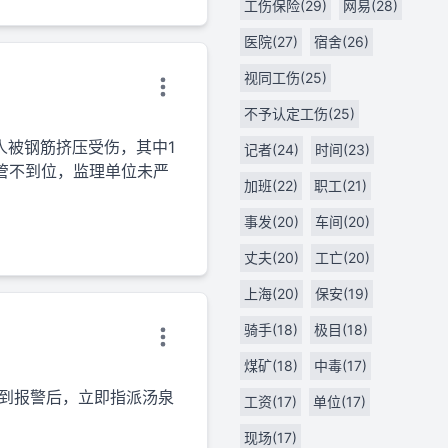
工伤保险(29)
网易(28)
医院(27)
宿舍(26)
视同工伤(25)
不予认定工伤(25)
人被钢筋挤压受伤，其中1
记者(24)
时间(23)
管不到位，监理单位未严
加班(22)
职工(21)
事发(20)
车间(20)
丈夫(20)
工亡(20)
上海(20)
保安(19)
骑手(18)
极目(18)
煤矿(18)
中毒(17)
接到报警后，立即指派汤泉
工资(17)
单位(17)
现场(17)