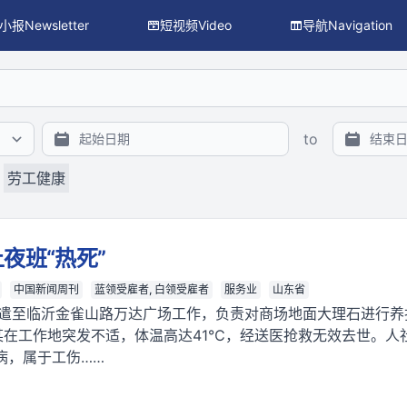
小报Newsletter
短视频Video
导航Navigation
搜索、主题/议题/行业/地区过滤与 facet 统计），供程序与 L
to
劳工健康
夜班“热死”
中国新闻周刊
蓝领受雇者, 白领受雇者
服务业
山东省
派遣至临沂金雀山路万达广场工作，负责对商场地面大理石进行养
郑某在工作地突发不适，体温高达41℃，经送医抢救无效去世。
病，属于工伤……