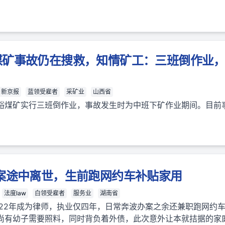
煤矿事故仍在搜救，知情矿工：三班倒作业
新京报
蓝领受雇者
采矿业
山西省
峪煤矿实行三班倒作业，事故发生时为中班下矿作业期间。目前
案途中离世，生前跑网约车补贴家用
法度law
白领受雇者
服务业
湖南省
022年成为律师，执业仅四年，日常奔波办案之余还兼职跑网约
尚有幼子需要照料，同时背负着外债，此次意外让本就拮据的家