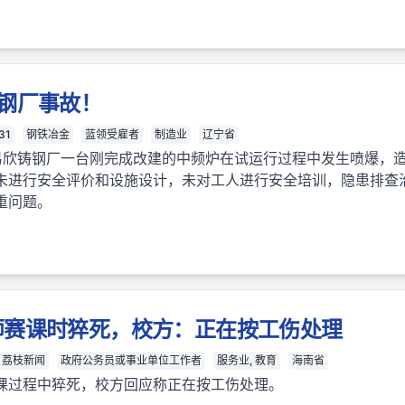
钢厂事故！
31
钢铁冶金
蓝领受雇者
制造业
辽宁省
大连易欣铸钢厂一台刚完成改建的中频炉在试运行过程中发生喷爆，
未进行安全评价和设施设计，未对工人进行安全培训，隐患排查
重问题。
师赛课时猝死，校方：正在按工伤处理
荔枝新闻
政府公务员或事业单位工作者
服务业, 教育
海南省
课过程中猝死，校方回应称正在按工伤处理。