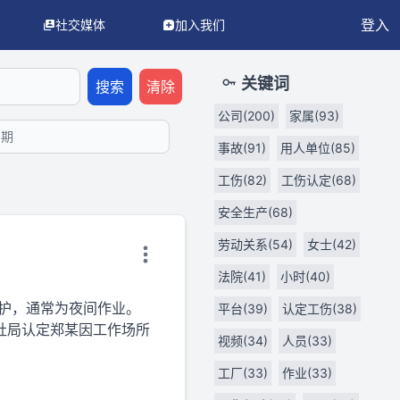
登入
社交媒体
加入我们
LM/AI 代理使用。
API 文档
OpenAPI 3.0 规范
llms.txt（AI
关键词
搜索
清除
公司(200)
家属(93)
事故(91)
用人单位(85)
工伤(82)
工伤认定(68)
安全生产(68)
劳动关系(54)
女士(42)
法院(41)
小时(40)
护，通常为夜间作业。
平台(39)
认定工伤(38)
人社局认定郑某因工作场所
视频(34)
人员(33)
工厂(33)
作业(33)