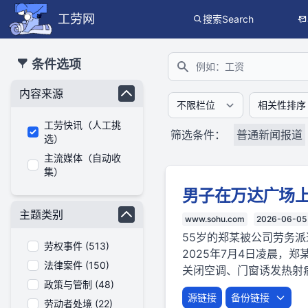
工劳网
搜索Search
本搜索功能也提供公开、只读、无需认证的 JSON API（支持全文
条件选项
搜索
内容来源
工劳快讯（人工挑
筛选条件：
普通新闻报道
选）
主流媒体（自动收
集）
男子在万达广场上
主题类别
www.sohu.com
2026-06-05
55岁的郑某被公司劳务
劳权事件 (513)
2025年7月4日凌晨，
法律案件 (150)
关闭空调、门窗诱发热射
政策与管制 (48)
源链接
备份链接
劳动者处境 (22)