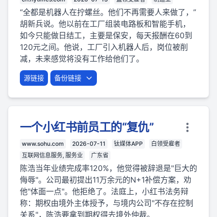
“全都是机器人在拧螺丝。他们不再需要人来做了，”
胡新兵说。他以前在工厂组装电路板和智能手机，
如今只能做日结工，主要是保安，每天报酬在60到
120元之间。他说，工厂引入机器人后，岗位被削
减，未来感觉将没有工作给他们了。
源链接
备份链接
一个小红书前员工的“复仇”
www.sohu.com
2026-07-11
钛媒体APP
白领受雇者
互联网信息服务, 服务业
广东省
陈浩当年业绩完成率120%，他觉得被辞退是"巨大的
侮辱"。公司最初提出11万余元的N+1补偿方案，劝
他"体面一点"。他拒绝了。法庭上，小红书法务辩
称：期权由境外主体授予，与境内公司"不存在控制
关系"，陈浩要拿到期权得去境外仲裁。