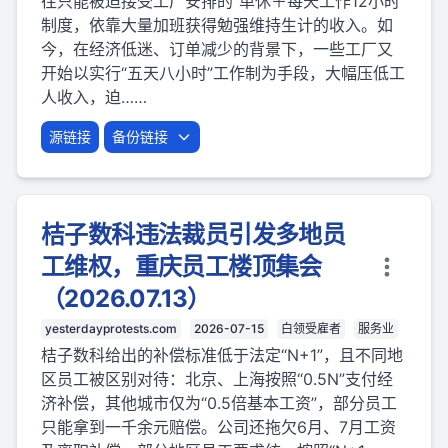
往只能被迫接受工厂安排的“单休＋每天工作12小时”
制度，依靠大量加班获得勉强维持生计的收入。如
今，在经济低迷、订单减少的背景下，一些工厂又
开始以实行“五天八小时”工作制为手段，大幅压低工
人收入，迫……
源链接
备份链接
桔子数科违法裁员引发多地员
工维权，重庆员工楼顶集会
（2026.07.13）
yesterdayprotests.com
2026-07-15
白领受雇者
服务业
桔子数科给出的补偿标准低于法定“N+1”，且不同地
区员工被区别对待：北京、上海按照“0.5N”支付经
济补偿，其他城市仅为“0.5倍基本工资”，部分员工
只能拿到一千余元赔偿。公司还拖欠6月、7月工资