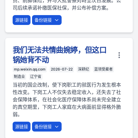
员、前脚保险，并与大批警察对峙至次日凌晨。公
司后续承诺补缴医保社保，并公布补偿方案。
源链接
备份链接
我们无法共情曲婉婷，但这口
锅她背不动
mp.weixin.qq.com
2026-07-22
深耕纪
蓝领受雇者
制造业
辽宁省
当初的国企改制，使下岗职工的就医行为发生根本
性改变。下岗工人不仅失去稳定收入，还失去了社
会保障体系，在社会化医疗保障体系尚未完全建立
的真空期里，下岗工人家庭在大病面前显得格外脆
弱。
源链接
备份链接