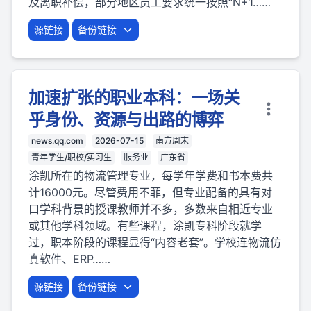
及离职补偿，部分地区员工要求统一按照“N+1……
源链接
备份链接
加速扩张的职业本科：一场关
乎身份、资源与出路的博弈
news.qq.com
2026-07-15
南方周末
青年学生/职校/实习生
服务业
广东省
涂凯所在的物流管理专业，每学年学费和书本费共
计16000元。尽管费用不菲，但专业配备的具有对
口学科背景的授课教师并不多，多数来自相近专业
或其他学科领域。有些课程，涂凯专科阶段就学
过，职本阶段的课程显得“内容老套”。学校连物流仿
真软件、ERP……
源链接
备份链接