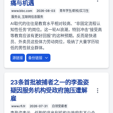
痛与机遇
www.bbc.com
2026-08-03
青年学生/职校/实习生
服务业, 互联网信息服务
AI取代的往往是教育水平相对较高、“非固定流程认
知性任务”的岗位。这一轮AI浪潮，特别冲击“接受高
等教育应该有更好回报”的这种预期。反而是快递
员、外卖员这些体力劳动岗位，吸纳了大量学历较
低的男性就业群体。
源链接
备份链接
23条首批被捕者之一的李盈姿
疑因服务机构受政府施压遭解
雇
www.rfi.fr
2026-07-31
白领受雇者
李盈姿表示，任职的非牟利机构与政府有不少合