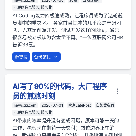
news.qq.com
2026-07-06
36氪
白领受雇者
互联网信息服务, 服务业
AI Coding能力的极速成熟，让程序员成为了这轮裁
员潮中的重灾区。“各家首当其冲的几乎都是产研团
队，尤其是前端开发、测试开发这样的岗位，通常
很容易被老板认为含金量不再。”一位互联网公司HR
告诉36氪。
源链接
备份链接
AI写了90%的代码，大厂程序
员的煎熬时刻
news.qq.com
2026-07-01
晚点LatePost
白领受雇者
互联网信息服务, 服务业
AI带来的效率提升没有变成闲暇，原本可能十天的
工作，老板现在期待一天交付；岗位边界正在消
融，新招岗位直接更名为“全栈”；几乎所有人都想进