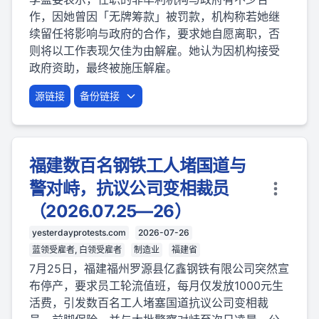
作，因她曾因「无牌筹款」被罚款，机构称若她继
续留任将影响与政府的合作，要求她自愿离职，否
则将以工作表现欠佳为由解雇。她认为因机构接受
政府资助，最终被施压解雇。
源链接
备份链接
福建数百名钢铁工人堵国道与
警对峙，抗议公司变相裁员
（2026.07.25—26）
yesterdayprotests.com
2026-07-26
蓝领受雇者, 白领受雇者
制造业
福建省
7月25日，福建福州罗源县亿鑫钢铁有限公司突然宣
布停产，要求员工轮流值班，每月仅发放1000元生
活费，引发数百名工人堵塞国道抗议公司变相裁