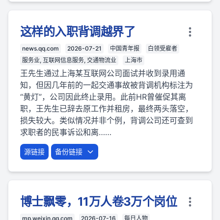
这样的入职背调越界了
news.qq.com
2026-07-21
中国青年报
白领受雇者
服务业, 互联网信息服务, 交通物流业
上海市
王先生通过上海某互联网公司面试并收到录用通
知，但因几年前的一起交通事故被背调机构标注为
“黄灯”，公司因此终止录用。此前HR曾催促其离
职，王先生已辞去原工作并租房，最终两头落空，
损失较大。类似情况并非个例，背调公司还可查到
求职者的民事诉讼和离……
源链接
备份链接
博士飘零，11万人卷3万个岗位
mp.weixin.qq.com
2026-07-16
每日人物