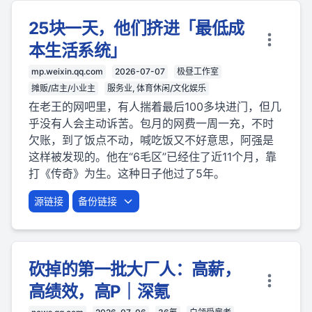
25块一天，他们挤进「最低成
本生活系统」
mp.weixin.qq.com
2026-07-07
极昼工作室
摊贩/店主/小业主
服务业, 体育休闲/文化娱乐
在老王的网吧里，有人揣着最后100多块进门，但几
乎没有人会主动诉苦。包月的网费一周一充，不时
欠账，到了饭点不动，喊吃饭又不好意思，阿强是
这样被发现的。他在“6毛区”已经住了近11个月，靠
打《传奇》为生。这种日子他过了5年。
源链接
备份链接
砍掉的第一批大厂人：高薪，
高绩效，高P｜深氪