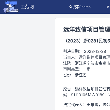
工劳网
搜索Search
远洋致信项目管
（2023）浙0281民初
判决日期：
2023-12-28
当事人：
远洋致信项目管理
法院：
浙江省宁波市余姚
审判类型：
一审
省份：
浙江省
原告：远洋致信项目管理有限
码：91110105ＭＡ0189Ｌ
法定代表人：田景峰，该