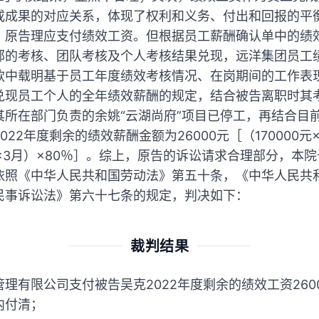
或成果的对应关系，体现了权利和义务、付出和回报的平
，原告理应支付绩效工资。但根据员工薪酬确认单中的绩效
部的考核、团队考核及个人考核结果兑现，远洋集团员工
款中载明基于员工年度绩效考核情况、在岗期间的工作表
兑现员工个人的全年绩效薪酬的规定，结合被告离职时其
其所在部门负责的余姚“云湖尚府”项目已停工，再结合目
22年度剩余的绩效薪酬金额为26000元［（170000元×
12月×3月）×80％］。综上，原告的诉讼请求合理部分，
依照《中华人民共和国劳动法》第五十条，《中华人民共
民事诉讼法》第六十七条的规定，判决如下：
裁判结果
理有限公司支付被告吴克2022年度剩余的绩效工资260
内付清；