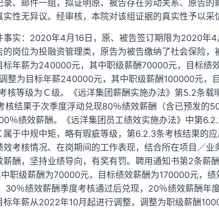
记录、邮件一组，拟证明原、被告存在劳动关系、原告的
真实性无异议。经审核，本院对该组证据的真实性予以采
实：2020年4月16日，原、被告签订期限为2020年4月1
的岗位为投融资管理类，原告为被告缴纳了社会保险，被
年薪为240000元，其中职级薪酬70000元，目标绩效
起调整为目标年薪240000元，其中职级薪酬100000元，目
人考核等级为Ｃ级。《远洋集团薪酬实施办法》第5.2条
考核结果于次季度浮动兑现80％绩效薪酬（含已预发的5
00％绩效薪酬。《远洋集团员工绩效实施办法》中第6.2
属于中规中矩，略有瑕疵等级，第6.2.3条考核结果的
绩效考核情况、在岗期间的工作表现，结合所在项目／业
效薪酬，坚持业绩导向，有奖有罚。聘用通知书第2条薪
其中职级薪酬为70000元，目标绩效薪酬为170000元
，30％绩效薪酬季度考核通过后兑现，20％绩效薪酬年
标年薪从2022年10月起进行调整，调整为职级薪酬100