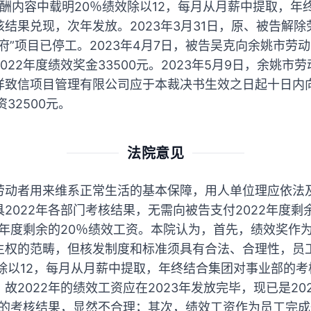
效薪酬内容中载明20％绩效除以12，每月从月薪中提取，
结果兑现，次年发放。2023年3月31日，原、被告解
府”项目已停工。2023年4月7日，被告吴克向余姚市劳
022年度绩效奖金33500元。2023年5月9日，余姚市
洋致信项目管理有限公司应于本裁决书生效之日起十日内向
32500元。
法院意见
劳动者用来维系正常生活的基本保障，用人单位理应依法
2022年各部门考核结果，无需向被告支付2022年度剩
2年度剩余的20％绩效工资。本院认为，首先，绩效奖作
主权的范畴，但核发制度和标准须具有合法、合理性，员
除以12，每月从月薪中提取，年终结合集团对事业部的
故2022年的绩效工资应在2023年发放完毕，现已是20
年度的考核结果，显然不合理；其次，绩效工资作为员工完