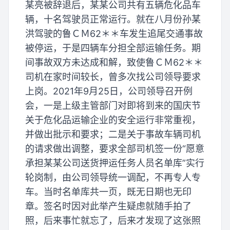
某亮被辞退后，某某公司共有五辆危化品车
辆，十名驾驶员正常运行。就在八月份孙某
洪驾驶的鲁ＣＭ62＊＊车发生追尾交通事故
被停运，于是四辆车分担全部运输任务。期
间事故双方未达成和解，致使鲁ＣＭ62＊＊
司机在家时间较长，曾多次找公司领导要求
上岗。2021年9月25日，公司领导召开例
会，一是上级主管部门对即将到来的国庆节
关于危化品运输企业的安全运行非常重视，
并做出批示和要求；二是关于事故车辆司机
的请求做出调整，要求全部司机签一份“愿意
承担某某公司送货押运任务人员名单库”实行
轮岗制，由公司领导统一调配，不再专人专
车。当时名单库共一页，既无日期也无印
章。签名时因对此举产生疑虑就随手拍了
照，后来事忙就忘了，后来才发现了这张照