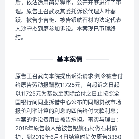
后，依法适用简易程序，公开开庭进行了审
理。原告王召武及其委托诉讼代理人叶春
跃、被告李吉艳、被告银航石材的法定代表
人沙守杰到庭参加诉讼。本案现已审理终
结。
基本案情
原告王召武向本院提出诉讼请求:判令被告付
给原告劳动报酬款11725元，自起诉之日起
以11725元为基数至实际给付之日止按照全
国银行间同业拆借中心公布的同期贷款市场
报价利率计算的利息的四倍给付欠款利息；
本案的诉讼费用由被告承担。事实与理由：
2018年原告领人给被告银航石材做石材防
护，到2019年6月4日结算时尚欠原告3350