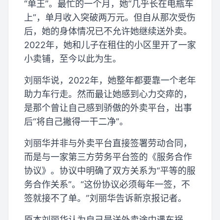
“单王”。最忙的一个月，她“几乎长在电瓶车
上”，单月收入突破两万元。但自从那次受伤
后，她的身体情况已不允许她继续送外卖。
2022年，她和儿子在租住的小区里开了一家
小卖铺，至今以此为生。
刘丽华说，2022年，她整年都要靠一个老年
助力车行走。然而最让她感到心力交瘁的，
是那个曾让自己感到骄傲的外卖平台，出事
后“将自己撇得一干二净”。
刘丽华并非与外卖平台直接签署劳动合同，
而是与一家第三方劳务平台签的《服务合作
协议》。协议中明确了双方关系为“平等的服
务合作关系”。“这份协议必须每年一签，不
签就接不了单。”刘丽华告诉新京报记者。
原本刘丽华认为自己是送外卖途中遇车祸，