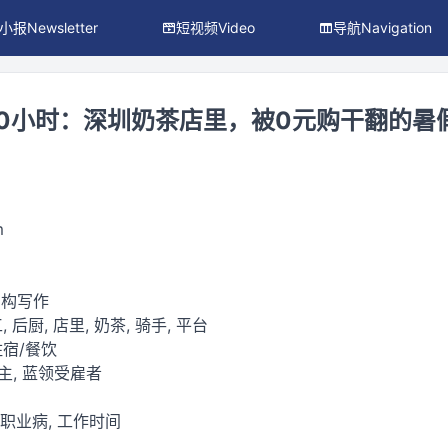
小报Newsletter
短视频Video
导航Navigation
10小时：深圳奶茶店里，被0元购干翻的暑
m
虚构写作
, 后厨, 店里, 奶茶, 骑手, 平台
住宿/餐饮
主, 蓝领受雇者
/职业病, 工作时间