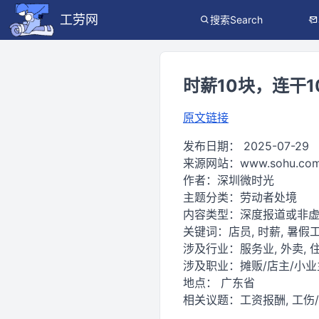
工劳网
搜索Search
时薪10块，连干
原文链接
发布日期：
2025-07-29
来源网站：
www.sohu.co
作者：
深圳微时光
主题分类：
劳动者处境
内容类型：
深度报道或非
关键词：
店员, 时薪, 暑假工
涉及行业：
服务业, 外卖, 
涉及职业：
摊贩/店主/小业
地点：
广东省
相关议题：
工资报酬, 工伤