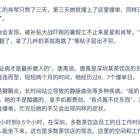
工的肖琴只熬了三天，第三天她就撞上了店里爆单，同样
了。
你会发现，被补贴大战吓跑的暑假工不止朱星星和肖琴，
干翻了，拿了几杯奶茶就跑路了”等帖子层出不穷。
职业病才是最折磨人的”，唐禹说。唐禹是深圳某茶饮店的
接连而至，短短两个月的时间，她经历过6、7个爆单日。
括腱鞘炎，长时间站立导致的静脉曲张等多种疾病。“摇
，她的手是酸痛的，拿手机都费劲，“有点握不住东西”
者爆单，忙完后她的手又会出现同样的症状。
小时到9.5个小时，在深圳，多数茶饮店员工的日工作时
人能坐下来，这也是多数茶饮店的常态。店里的空间和工