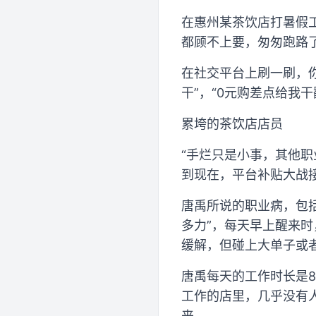
在惠州某茶饮店打暑假
都顾不上要，匆匆跑路
在社交平台上刷一刷，
干”，“0元购差点给我
累垮的茶饮店店员
“手烂只是小事，其他
到现在，平台补贴大战
唐禹所说的职业病，包
多力”，每天早上醒来时
缓解，但碰上大单子或
唐禹每天的工作时长是8
工作的店里，几乎没有
来。