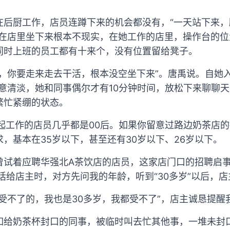
在后厨工作，店员连蹲下来的机会都没有，“一天站下来
想在店里坐下来根本不现实，在她工作的店里，操作台的
同时上班的员工都有十来个，没有位置留给凳子。
，你要走来走去干活，根本没空坐下来”。唐禹说。自她
生意清淡，她和同事偶尔才有10分钟时间，放松下来聊聊
繁忙紧绷的状态。
一起工作的店员几乎都是00后。如果你留意过路边奶茶店
，基本在35岁以下，甚至还有30岁以下、26岁以下。
曾试着应聘华强北A茶饮店的店员，这家店门口的招聘启
电话给店主时，对方先问我的年龄，听到“30多岁”以后，
受不了的，我也是30多岁，我都受不了”，店主诚恳提醒
如给奶茶杯封口的同事，被临时叫去忙其他事，一堆未封