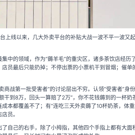
台上线以来，几大外卖平台的补贴大战一波不平一波又起，
最集中的领域，作为“薅羊毛”的重灾区，诸多茶饮店经历
，店员最后只能扔掉；不停出票的小票机干到冒烟；催单
卖商战第一批受害者”的讨论层出不穷。认领“受害者”身
额干到8万，回头一算赔了2万”，你不花钱薅到的一杯奶
成本都覆盖不了；有“连吃三天外卖薅了10杯奶茶，体重直
店店员。
出了自己的右手，除了小拇指，其他四个手指上都有大面