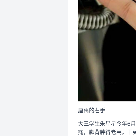
唐禹的右手
大三学生朱星星今年6
痛，脚背肿得老高。干