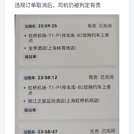
违规订单取消后，司机仍被判定有责