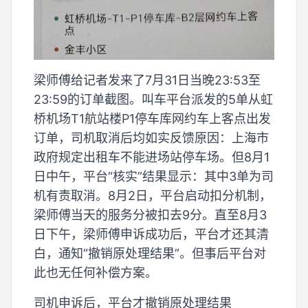
梁师傅给记者发来了7月31日当晚23:53至
23:59的订单截图。叫车平台派发的5单从虹
桥机场T1航站楼P1停车库网约车上客点出发
订单，司机取消后均如实反馈原因：上海市
政府规定出租车不能进场站停车场。但8月1
日中午，平台“核实”结果显示：其中3单为司
机有责取消。8月2日，平台启动扣分机制，
梁师傅当天的服务分被扣去9分。直至8月3
日下午，梁师傅申诉成功后，平台才还其清
白，通知“撤销原处理结果”。但事后平台对
此也无任何补偿方案。
司机申诉后，平台才撤销原处理结果