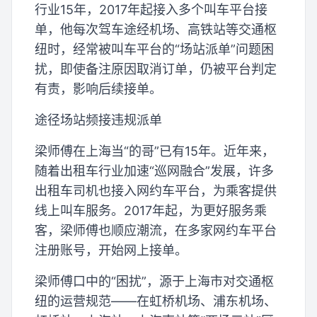
行业15年，2017年起接入多个叫车平台接
单，他每次驾车途经机场、高铁站等交通枢
纽时，经常被叫车平台的“场站派单”问题困
扰，即使备注原因取消订单，仍被平台判定
有责，影响后续接单。
途径场站频接违规派单
梁师傅在上海当“的哥”已有15年。近年来，
随着出租车行业加速“巡网融合”发展，许多
出租车司机也接入网约车平台，为乘客提供
线上叫车服务。2017年起，为更好服务乘
客，梁师傅也顺应潮流，在多家网约车平台
注册账号，开始网上接单。
梁师傅口中的“困扰”，源于上海市对交通枢
纽的运营规范——在虹桥机场、浦东机场、