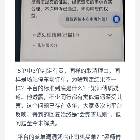
“5单中3单判定有责，同样的取消理由，同
样是场站停车场订单，为啥判定结果不一
样？平台的标准到底是什么？”梁师傅质疑
道。他透露，不少同行都有类似遭遇深受其
害，这个问题已存在多年，大家多次向平台
反映，得到的回复始终是“会完善规则”，但
问题至今未解决。
“平台的派单漏洞凭啥让司机买单？”梁师傅