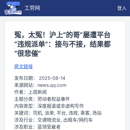
工劳网
登入
冤，太冤！沪上“的哥”屡遭平台
“违规派单”：接与不接，结果都
“很悲催”
原文链接
发布日期：
2025-08-14
来源网站：
news.qq.com
作者：
上观新闻
主题分类：
劳动者权益事件
内容类型：
深度报道或非虚构写作
关键词：
司机, 派单, 平台, 违规, 乘客, 场站
涉及行业：
交通物流业, 出租车/网约车
涉及职业：
蓝领受雇者