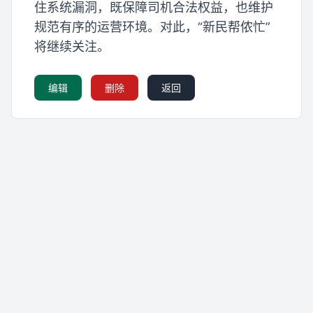
住系统漏洞，既保障司机合法权益，也维护
规范有序的运营环境。对此，“新民帮侬忙”
将继续关注。
编辑
删除
返回