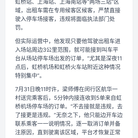
虹桥站、上海站、上海南站等“两场三站”区
域，出租车需在专用候客区候客，严禁直接
驶入停车场接客，违规将面临执法部门处
罚。
但实际运营中，他发现只要他驾驶出租车进
入场站周边3公里范围，就可能接到叫车平
台从场站停车场出发的订单，“尤其是深夜11
点后，虹桥机场和虹桥火车站附近这种情况
特别集中”。
7月31日晚11时许，梁师傅在闵行区航华一
村送完乘客后，5分钟内接连收到5单来自虹
桥机场停车场的订单。“不去接就是违规，去
了接更是违规。”无奈之下，他只能边开车边
联系乘客一一说明情况，逐一取消订单并备
注原因，直到驶离该区域，平台才恢复正常