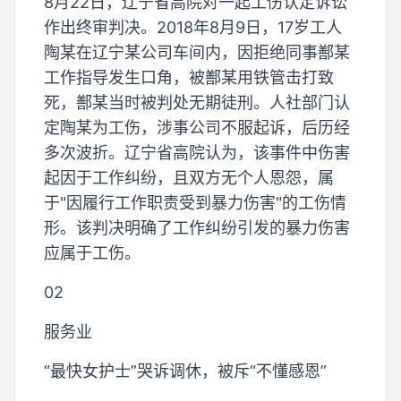
8月22日，辽宁省高院对一起工伤认定诉讼
作出终审判决。2018年8月9日，17岁工人
陶某在辽宁某公司车间内，因拒绝同事鄯某
工作指导发生口角，被鄯某用铁管击打致
死，鄯某当时被判处无期徒刑。人社部门认
定陶某为工伤，涉事公司不服起诉，后历经
多次波折。辽宁省高院认为，该事件中伤害
起因于工作纠纷，且双方无个人恩怨，属
于"因履行工作职责受到暴力伤害"的工伤情
形。该判决明确了工作纠纷引发的暴力伤害
应属于工伤。
02
服务业
“最快女护士”哭诉调休，被斥“不懂感恩”