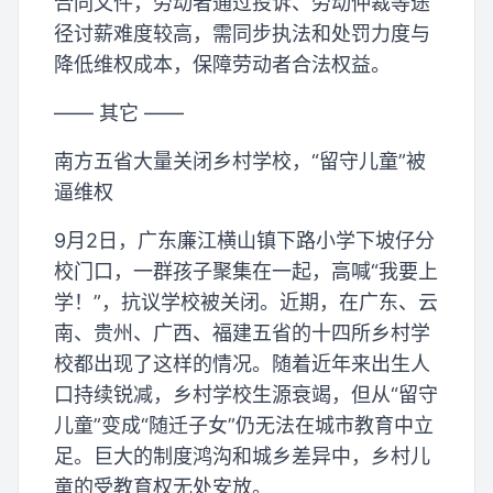
合同文件，劳动者通过投诉、劳动仲裁等途
径讨薪难度较高，需同步执法和处罚力度与
降低维权成本，保障劳动者合法权益。
—— 其它 ——
南方五省大量关闭乡村学校，“留守儿童”被
逼维权
9月2日，广东廉江横山镇下路小学下坡仔分
校门口，一群孩子聚集在一起，高喊“我要上
学！”，抗议学校被关闭。近期，在广东、云
南、贵州、广西、福建五省的十四所乡村学
校都出现了这样的情况。随着近年来出生人
口持续锐减，乡村学校生源衰竭，但从“留守
儿童”变成“随迁子女”仍无法在城市教育中立
足。巨大的制度鸿沟和城乡差异中，乡村儿
童的受教育权无处安放。