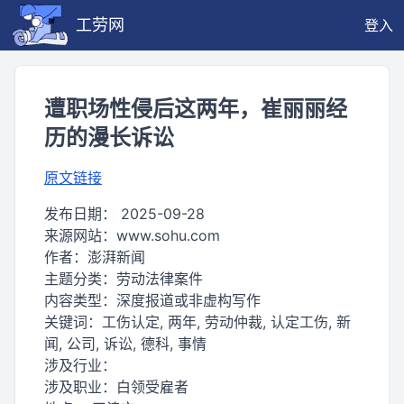
工劳网
登入
遭职场性侵后这两年，崔丽丽经
历的漫长诉讼
原文链接
发布日期：
2025-09-28
来源网站：
www.sohu.com
作者：
澎湃新闻
主题分类：
劳动法律案件
内容类型：
深度报道或非虚构写作
关键词：
工伤认定, 两年, 劳动仲裁, 认定工伤, 新
闻, 公司, 诉讼, 德科, 事情
涉及行业：
涉及职业：
白领受雇者