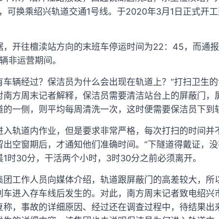
可换乘绍兴轨道交通1号线。于2020年3月1日正式开工建
，开往檀渎站方向的末班车停运时间为22：45，而通
车辆非运营期间。
有车辆经过？保洁员为什么会出现在轨道上？“打扫卫生的
对南方周末记者解释，保洁员需要清洁站台上的屏蔽门，
道的一侧，则平均每周清洗一次，这时便需要保洁员下到
进入轨道内作业，但是要求非常严格，每次打扫的时间并
留出空窗期后，才通知他们准确时间。“下隧道得戴证，没
1时30分，干活两个小时，3时30分之前必须离开。
集团工作人员向媒体介绍，轨道跟屏蔽门的高差较大，所
列车进入存车线后发生的。对此，南方周末记者致电绍兴
复称，事故的详细原因、经过还在调查过程中，待结果出