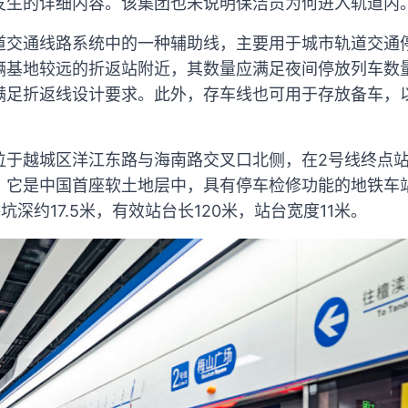
发生的详细内容。该集团也未说明保洁员为何进入轨道内
道交通线路系统中的一种辅助线，主要用于城市轨道交通
辆基地较远的折返站附近，其数量应满足夜间停放列车数
满足折返线设计要求。此外，存车线也可用于存放备车，
位于越城区洋江东路与海南路交叉口北侧，在2号线终点
。它是中国首座软土地层中，具有停车检修功能的地铁车
深约17.5米，有效站台长120米，站台宽度11米。