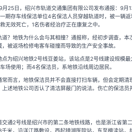
年9月25日，绍兴市轨道交通集团有限公司发布通报：9月
线一期存车线保洁单位4名保洁人员穿越轨道时，被一辆返
抢救无效死亡，1名伤者经治疗正在康复之中。
轨道？地铁为什么会与其相撞？通报称，经初步调查，本
域，被返场检修电客车碰撞而导致的生产安全事故。
地点为绍兴地铁2号线豆姜站，该站点是2号线建设规模最
停车场使用；而4名保洁员，系地铁沿线周边居民。
通常而言，地铁保洁员并不会直接打扫车辆，但会定期清
，上述地铁公司否认了清洁屏蔽门的说法。伤亡的保洁员
交通2号线是绍兴市的第二条地铁线路，也是浙江省第二
.8千米，沿洋江路敷设，西起镜湖医院站，东至檀渎站，