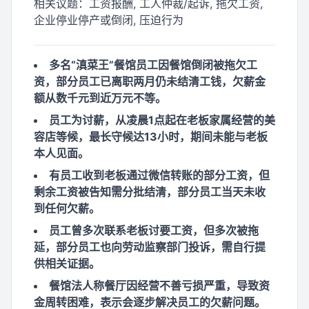
相关议题：
工资报酬, 工人仲裁/起诉, 拖欠工资,
企业停业停产或倒闭, 压迫行为
多名“滇菜王”餐馆员工因餐馆倒闭被拖欠工
资，部分员工已离职两月仍未结清工钱，欠薪金
额从数千元到近万元不等。
员工为讨薪，从凌晨1点起在老板家属经营的美
容店等候，最长守候达13小时，期间未能与老板
本人见面。
有员工收到老板通过微信转账的部分工资，但
剩余工资被告知需分批结清，部分员工当天未收
到任何欠薪。
员工曾多次联系老板讨要工资，但多次被拖
延，部分员工也向劳动监察部门投诉，需自行提
供相关证据。
餐馆法人称餐厅因经营不善亏损严重，导致资
金周转困难，表示会逐步解决员工的欠薪问题。