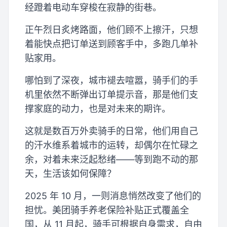
经蹬着电动车穿梭在寂静的街巷。
正午烈日炙烤路面，他们顾不上擦汗，只想
着能快点把订单送到顾客手中，多跑几单补
贴家用。
哪怕到了深夜，城市褪去喧嚣，骑手们的手
机里依然不断弹出订单提示音，那是他们支
撑家庭的动力，也是对未来的期许。
这就是数百万外卖骑手的日常，他们用自己
的汗水维系着城市的运转，却偶尔在忙碌之
余，对着未来泛起愁绪——等到跑不动的那
天，生活该如何保障？
2025 年 10 月，一则消息悄然改变了他们的
担忧。美团骑手养老保险补贴正式覆盖全
国，从 11 月起，骑手可根据自身需求，自由