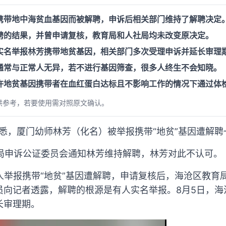
携带地中海贫血基因而被解聘，申诉后相关部门维持了解聘决定
聘的结果，并曾申请复核，教育局和人社局均未改变原决定。
实名举报林芳携带地贫基因，相关部门多次受理申诉并延长审理
通常与正常人无异，若不进行基因筛查，很多人终生不会知晓。
许地贫基因携带者在血红蛋白达标且不影响工作的情况下通过体
供参考，若要使用需对照原文确认。
获悉，厦门幼师林芳（化名）被举报携带“地贫”基因遭解
社局申诉公证委员会通知林芳维持解聘，林芳对此不认可。
被人举报携带“地贫”基因遭解聘，申请复核后，海沧区教
员向记者透露，解聘的根源是有人实名举报。8月5日，海
长审理期。