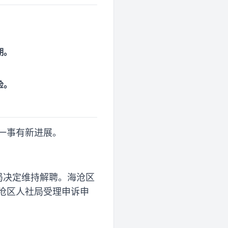
。
期。
检。
聘一事有新进展。
育局决定维持解聘。海沧区
沧区人社局受理申诉申