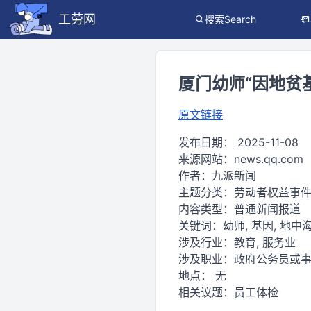
工劳网
搜索Search
厦门幼师“因地贫
原文链接
发布日期：
2025-11-08
来源网站：
news.qq.com
作者：
九派新闻
主题分类：
劳动者权益事
内容类型：
普通新闻报道
关键词：
幼师, 基因, 地中海
涉及行业：
教育, 服务业
涉及职业：
政府公务员或
地点：
无
相关议题：
员工体检