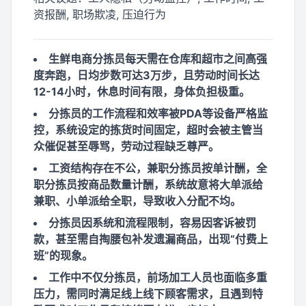
资报酬, 职场欺凌, 压迫行为
生鲜电商分拣员每天需在仓库和超市之间高强
度奔跑，日均步数可达3万步，且劳动时间长达
12-14小时，休息时间有限，身体负担极重。
分拣员的工作流程和效率被PDA等设备严格监
控，系统设定的拣货时间固定，超时会被主管当
众催促甚至辱骂，劳动过程缺乏尊严。
工资结构存在不公，兼职分拣员按单计酬，全
职分拣员按商品数量计酬，系统故意将大单派给
兼职、小单派给全职，导致收入分配不均。
分拣员因系统和流程限制，容易因客诉被罚
款，甚至需自掏腰包补发遗漏商品，出现“付费上
班”的现象。
工作中不仅分拣员，前场加工人员也面临多重
压力，需同时满足线上线下顾客需求，且遇到特