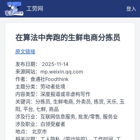
工劳网
登入
在算法中奔跑的生鲜电商分拣员
原文链接
发布日期：
2025-11-14
来源网站：
mp.weixin.qq.com
作者：
食通社Foodthink
主题分类：
劳动者处境
内容类型：
深度报道或非虚构写作
关键词：
分拣员, 生鲜电商, 外卖员, 拣货, 天乐, 玉
阳, 平台, 七鲜, 商品
涉及行业：
互联网信息服务, 批发/零售, 服务业
涉及职业：
白领受雇者
地点：
北京市
相关议题：
工人隐私（劳动监控）, 工作时间, 工