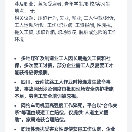
涉及职业：
蓝领受雇者, 青年学生/职校/实习生
地点：
无
相关议题：
压迫行为, 失业, 就业, 工人仲裁/起诉,
工人运动/行动, 工伤/职业病, 工资报酬, 性骚扰,
拖欠工资, 求职诈骗, 职场欺凌, 肮脏或危险的工作
环境
多地煤矿及制造业工人因长期拖欠工资和社
保，多次罢工讨薪，部分企业需工人反复罢工才
能获得应得报酬。
四川、云南铁路工人作业时接连发生致命事
故，事故原因涉及调度审批和现场安全防护措施
不足，劳务工安全培训被忽视。
网约车司机因高强度工作猝死，平台以“合作关
系”等理由规避工亡赔偿，仅提供“人道主义援
助”，家属难获合理赔偿。
职场性骚扰受害女性即使获得工伤认定，企业