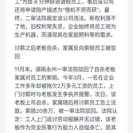
工”为由 8 分钟辞退请假员工，事后该公司
还将申请陪产描述为“借机不劳而获”。最
终，二审法院裁定该公司违法。新权利落不
了地，旧权利常失灵，企业始终将员工视为
生产机器，而漠视其在家庭照料等的需求。
讨薪之后老板自杀，家属反向索赔员工被驳
回
11月末，湖南永州一审法院驳回了自杀老板
家属对员工的索赔。今年3月，一名在企业
工作多年却被拖欠2万多元工资的员工，上
门讨薪时与老板发生争执并报警。次日，该
老板上吊自杀，家属随后将讨薪员工告上法
庭，索赔20余万，被一审法院驳回。法院认
定：工人上门追讨劳动报酬并无过错，该老
板作为完全民事行为能力人自缢身亡，是其