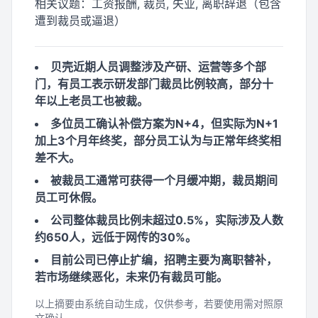
相关议题：
工资报酬, 裁员, 失业, 离职辞退（包含
遭到裁员或逼退）
贝壳近期人员调整涉及产研、运营等多个部
门，有员工表示研发部门裁员比例较高，部分十
年以上老员工也被裁。
多位员工确认补偿方案为N+4，但实际为N+1
加上3个月年终奖，部分员工认为与正常年终奖相
差不大。
被裁员工通常可获得一个月缓冲期，裁员期间
员工可休假。
公司整体裁员比例未超过0.5%，实际涉及人数
约650人，远低于网传的30%。
目前公司已停止扩编，招聘主要为离职替补，
若市场继续恶化，未来仍有裁员可能。
以上摘要由系统自动生成，仅供参考，若要使用需对照原
文确认。