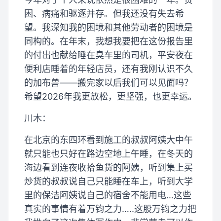
困、病痛和驱逐并存。但我还没有失去希
望。我深知我的困境和其他劳动者的困境是
同构的。在年末，我想我要把在这份报告里
的付出也献给睡在臭车里的司机，平安夜在
便利店睡着的年轻店员，还有我刚认识不久
的加布兽——搬完家以后我们可以见面吗？
希望2026年我更放松，更坚强，也更幸运。
川木：
在北京的东四环看到施工的叔叔阿姨大中午
就只能也只好在路边空地上午睡，在冬天的
海边看到连夜收拾鱼货的阿姨，听到集上买
炒货的叔叔说自己只能睡在车上，听到大学
里的保洁阿姨说自己的宿舍不能用电…这些
真实的事情有着万钧之力…..这股万钧之力把