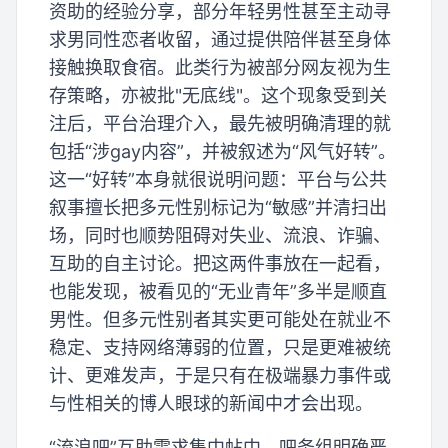
资助的经验分享，部分年轻男性甚至主动寻
求男同性恋者收留，通过提供陪伴甚至身体
接触换取食宿。此类行为被部分网友视为生
存策略，亦被批"无底线"。这个现象受到关
注后，平台治理介入，最先被明确清理的就
包括“涉gay内容”，并被叙述为“风气好转”。
这一“好转”本身就很说明问题：平台与公共
叙事擅长把多元性别标记为“敏感”并清扫出
场，同时也顺势阻碍对失业、流浪、诈骗、
互助的自主讨论。把这两件事放在一起看，
也能发现，被看见的“无业青年”多半是顺直
男性。但多元性别者其实更可能处在就业不
稳定、支持网络薄弱的位置，只是更难被统
计、更难发声，于是只有在极端暴力事件或
与性相关的博人眼球的新闻中才会出现。
“流浪吧”互助需求集中帖中，吧务组明确严