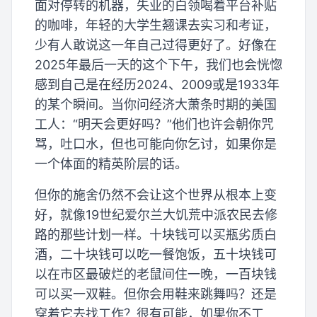
面对停转的机器，失业的白领喝着平台补贴
的咖啡，年轻的大学生翘课去实习和考证，
少有人敢说这一年自己过得更好了。好像在
2025年最后一天的这个下午，我们也会恍惚
感到自己是在经历2024、2009或是1933年
的某个瞬间。当你问经济大萧条时期的美国
工人：“明天会更好吗？”他们也许会朝你咒
骂，吐口水，但也可能向你乞讨，如果你是
一个体面的精英阶层的话。
但你的施舍仍然不会让这个世界从根本上变
好，就像19世纪爱尔兰大饥荒中派农民去修
路的那些计划一样。十块钱可以买瓶劣质白
酒，二十块钱可以吃一餐饱饭，五十块钱可
以在市区最破烂的老鼠间住一晚，一百块钱
可以买一双鞋。但你会用鞋来跳舞吗？还是
穿着它去找工作？很有可能，如果你不工