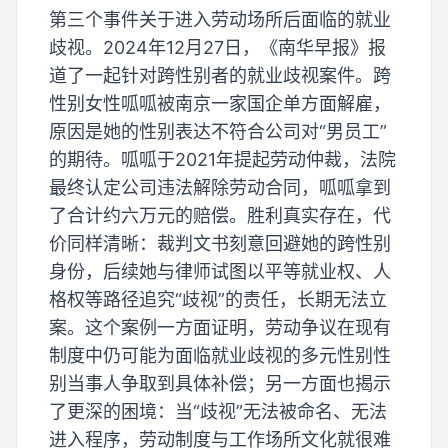
第三个事件关于进入劳动场所后面临的就业
歧视。2024年12月27日，《南华早报》报
道了一起针对跨性别者的就业歧视案件。跨
性别女性呱呱被南京一家国企单方面解雇，
原因是她的性别表达不符合公司对“男员工”
的期待。呱呱于2021年提起劳动仲裁，法院
最终认定公司违法解除劳动合同，呱呱拿到
了合计约六万元的赔偿。胜利真实存在，代
价同样清晰：裁判文书刻意回避她的跨性别
身份，后续她与律师试图以平等就业权、人
格权等路径追究“歧视”的责任，长期无法立
案。这个案例一方面证明，劳动争议在现有
制度中仍可能为面临就业歧视的多元性别性
别当事人争取到具体补偿；另一方面也揭示
了更深的困境：当“歧视”无法被命名、无法
进入程序，劳动制度与工作场所文化就很难