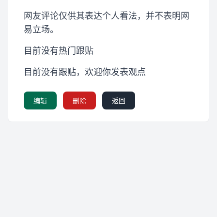
网友评论仅供其表达个人看法，并不表明网
易立场。
目前没有热门跟贴
目前没有跟贴，欢迎你发表观点
编辑
删除
返回