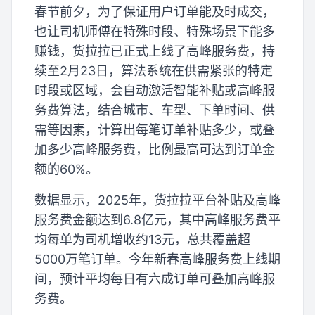
春节前夕，为了保证用户订单能及时成交，
也让司机师傅在特殊时段、特殊场景下能多
赚钱，货拉拉已正式上线了高峰服务费，持
续至2月23日，算法系统在供需紧张的特定
时段或区域，会自动激活智能补贴或高峰服
务费算法，结合城市、车型、下单时间、供
需等因素，计算出每笔订单补贴多少，或叠
加多少高峰服务费，比例最高可达到订单金
额的60%。
数据显示，2025年，货拉拉平台补贴及高峰
服务费金额达到6.8亿元，其中高峰服务费平
均每单为司机增收约13元，总共覆盖超
5000万笔订单。今年新春高峰服务费上线期
间，预计平均每日有六成订单可叠加高峰服
务费。