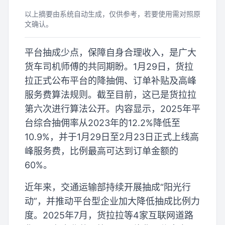
以上摘要由系统自动生成，仅供参考，若要使用需对照原
文确认。
平台抽成少点，保障自身合理收入，是广大
货车司机师傅的共同期盼。1月29日，货拉
拉正式公布平台的降抽佣、订单补贴及高峰
服务费算法规则。截至目前，这已是货拉拉
第六次进行算法公开。内容显示，2025年平
台综合抽佣率从2023年的12.2%降低至
10.9%，并于1月29日至2月23日正式上线高
峰服务费，比例最高可达到订单金额的
60%。
近年来，交通运输部持续开展抽成“阳光行
动”，并推动平台型企业加大降低抽成比例力
度。2025年7月，货拉拉等4家互联网道路