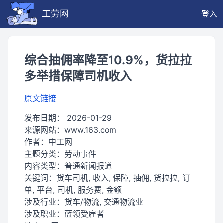
工劳网
登入
综合抽佣率降至10.9%，货拉拉
多举措保障司机收入
原文链接
发布日期：
2026-01-29
来源网站：
www.163.com
作者：
中工网
主题分类：
劳动事件
内容类型：
普通新闻报道
关键词：
货车司机, 收入, 保障, 抽佣, 货拉拉, 订
单, 平台, 司机, 服务费, 金额
涉及行业：
货车/物流, 交通物流业
涉及职业：
蓝领受雇者