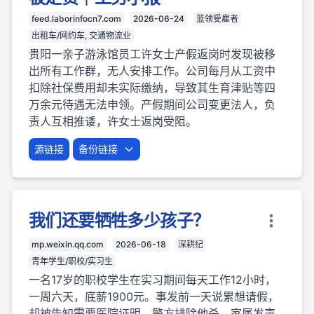
feed.laborinfocn7.com
2026-06-24
蓝领受雇者
出租车/网约车, 交通物流业
贵阳一亲子游泳馆员工许女士产假返岗时发现被移
出所有工作群，无人安排工作。公司每月从工资中
扣除社保费用却未实际缴纳，导致其生育津贴等四
万余元待遇无法申领。产假期间公司变更法人，负
责人互相推诿，许女士返岗受阻。
源链接
备份链接
我们还要牺牲多少孩子？
mp.weixin.qq.com
2026-06-18
深耕纪
青年学生/职校/实习生
一名17岁的职校学生在实习期间每天工作12小时，
一周六天，底薪1900元。事发前一天说累想请假，
却被告知需要医院证明。警方排除他杀，家属发声