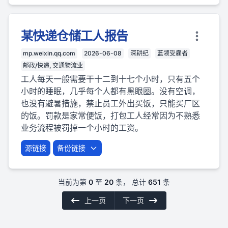
某快递仓储工人报告
mp.weixin.qq.com
2026-06-08
深耕纪
蓝领受雇者
邮政/快递, 交通物流业
工人每天一般需要干十二到十七个小时，只有五个
小时的睡眠，几乎每个人都有黑眼圈。没有空调，
也没有避暑措施，禁止员工外出买饭，只能买厂区
的饭。罚款是家常便饭，打包工人经常因为不熟悉
业务流程被罚掉一个小时的工资。
源链接
备份链接
当前为第
0
至
20
条， 总计
651
条
上一页
下一页