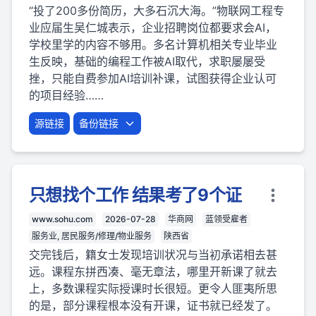
“投了200多份简历，大多石沉大海。”物联网工程专
业应届生吴仁城表示，企业招聘岗位都要求会AI，
学校里学的内容不够用。多名计算机相关专业毕业
生反映，基础的编程工作被AI取代，求职屡屡受
挫，只能自费参加AI培训补课，试图获得企业认可
的项目经验……
源链接
备份链接
只想找个工作 结果考了9个证
www.sohu.com
2026-07-28
华商网
蓝领受雇者
服务业, 居民服务/修理/物业服务
陕西省
交完钱后，籍女士发现培训状况与当初承诺相去甚
远。课程东拼西凑、毫无章法，哪里开新课了就去
上，多数课程实际授课时长很短。更令人匪夷所思
的是，部分课程根本没有开课，证书就已经发了。