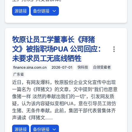
源链接
备份链接
牧原让员工学董事长《拜猪
文》被指职场PUA 公司回应：
未要求员工无底线牺牲
finance.sina.com.cn
2026-07-01
快科技
白领受雇者
广东省
近日，有网友爆料，牧原股份企业文化宣传中出现
一篇名为《拜猪文》的文章，文中提到“我们也愿意
像猪一样 淡然的奉献出我们的一切”，引发网友质
疑，认为该内容疑似变相PUA，意在引导员工效仿
生猪、无条件奉献。此前，集团干部代表曾集体齐
声诵读《拜猪文……
源链接
备份链接