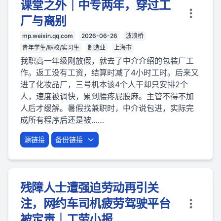
课堂之外｜中专两年，穿过工
厂与离别
mp.weixin.qq.com
2026-06-26
波浪桥
青年学生/职校/实习生
制造业
上海市
我职高一年级刚放假，就去了中介介绍的包装厂工
作。返工没有工资，结算时减了4小时工时。后来又
进了化妆品厂，三号机本该4个人干却只安排2个
人，速度被调快，累到腰疼屁股麻。主管不得不加
人后才缓解。暑假找兼职时，中介说包进，实际完
成所有程序后还是被……
源链接
备份链接
残障人士遭强迫劳动再引关
注，网约车司机疲劳驾驶平台
被定责｜工劳小报