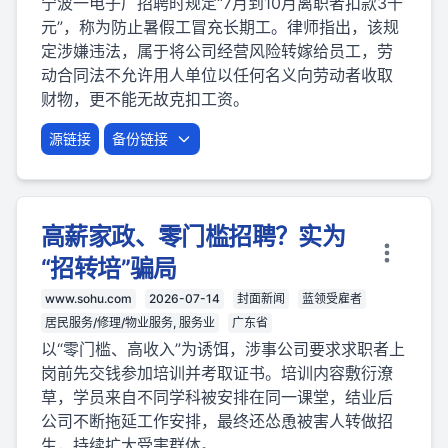
宁波一电子厂招聘时规定“7月到10月离职者扣款3千
元”，称为防止暑假工冒充长期工。律师指出，该规
定涉嫌违法，属于将公司经营风险转嫁给员工，劳
动合同法不允许用人单位以任何名义向劳动者收取
财物，更不能无故克扣工资。
源链接
备份链接
高薪家政、零门槛招聘？实为
“招转培”骗局
www.sohu.com
2026-07-14
封面新闻
蓝领受雇者
居民服务/修理/物业服务, 服务业
广东省
以“零门槛、高收入”为诱饵，涉事公司要求求职者上
岗前先交钱参加培训并考取证书。培训内容敷衍潦
草，学员来自不同学科被安排在同一课堂，结业后
公司不断拖延工作安排，最终还怂恿被害人转做招
生，持续扩大受害群体。