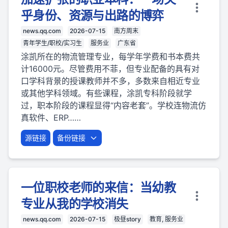
乎身份、资源与出路的博弈
news.qq.com
2026-07-15
南方周末
青年学生/职校/实习生
服务业
广东省
涂凯所在的物流管理专业，每学年学费和书本费共
计16000元。尽管费用不菲，但专业配备的具有对
口学科背景的授课教师并不多，多数来自相近专业
或其他学科领域。有些课程，涂凯专科阶段就学
过，职本阶段的课程显得“内容老套”。学校连物流仿
真软件、ERP……
源链接
备份链接
一位职校老师的来信：当幼教
专业从我的学校消失
news.qq.com
2026-07-15
极昼story
教育, 服务业