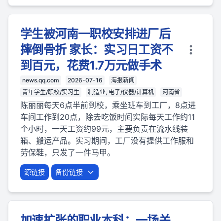
学生被河南一职校安排进厂后
摔倒骨折 家长：实习日工资不
到百元，花费1.7万元做手术
news.qq.com
2026-07-16
海报新闻
青年学生/职校/实习生
制造业, 电子/仪器/计算机
河南省
陈丽丽每天6点半前到校，乘坐班车到工厂，8点进
车间工作到20点，除去吃饭时间实际每天工作约11
个小时，一天工资约99元，主要负责在流水线装
箱、搬运产品。实习期间，工厂没有提供工作服和
劳保鞋，只发了一件马甲。
源链接
备份链接
加速扩张的职业本科：一场关