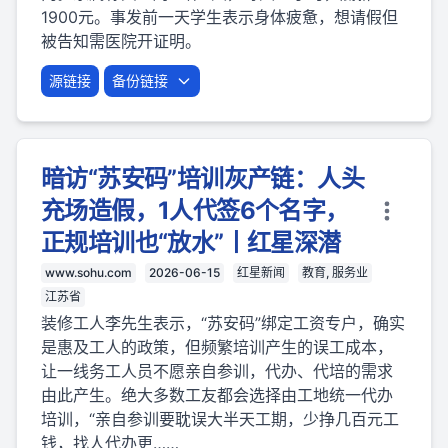
1900元。事发前一天学生表示身体疲惫，想请假但
被告知需医院开证明。
源链接
备份链接
暗访“苏安码”培训灰产链：人头
充场造假，1人代签6个名字，
正规培训也“放水”丨红星深潜
www.sohu.com
2026-06-15
红星新闻
教育, 服务业
江苏省
装修工人李先生表示，“苏安码”绑定工资专户，确实
是惠及工人的政策，但频繁培训产生的误工成本，
让一线务工人员不愿亲自参训，代办、代培的需求
由此产生。绝大多数工友都会选择由工地统一代办
培训，“亲自参训要耽误大半天工期，少挣几百元工
钱，找人代办更……