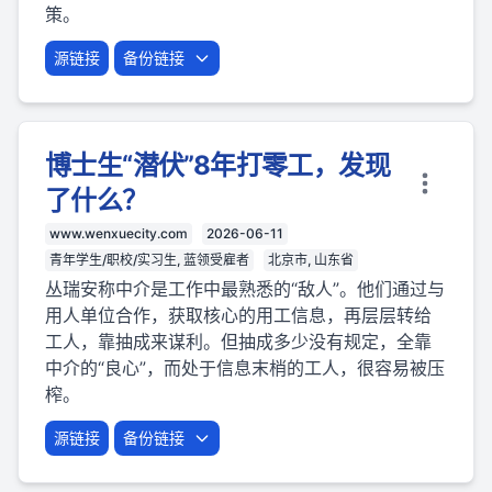
策。
源链接
备份链接
博士生“潜伏”8年打零工，发现
了什么？
www.wenxuecity.com
2026-06-11
青年学生/职校/实习生, 蓝领受雇者
北京市, 山东省
丛瑞安称中介是工作中最熟悉的“敌人”。他们通过与
用人单位合作，获取核心的用工信息，再层层转给
工人，靠抽成来谋利。但抽成多少没有规定，全靠
中介的“良心”，而处于信息末梢的工人，很容易被压
榨。
源链接
备份链接