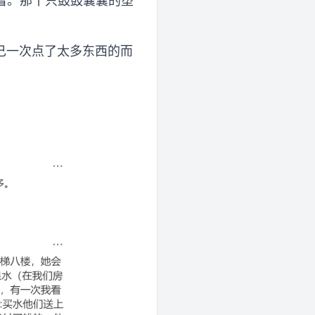
着。那十只鼓鼓囊囊的塑
己一次点了太多东西的而