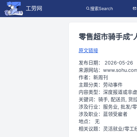
工劳网
搜索Search
零售超市骑手成“
原文链接
发布日期：
2026-05-26
来源网站：
www.sohu.co
作者：
新周刊
主题分类：
劳动事件
内容类型：
深度报道或非
关键词：
骑手, 配送员, 货拉
涉及行业：
服务业, 批发/
涉及职业：
蓝领受雇者
地点：
无
相关议题：
灵活就业/零工经