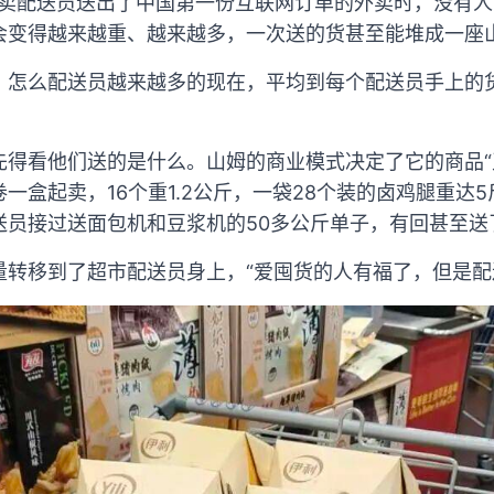
外卖配送员送出了中国第一份互联网订单的外卖时，没有人
会变得越来越重、越来越多，一次送的货甚至能堆成一座
，怎么配送员越来越多的现在，平均到每个配送员手上的
先得看他们送的是什么。山姆的商业模式决定了它的商品“
一盒起卖，16个重1.2公斤，一袋28个装的卤鸡腿重达
送员接过送面包机和豆浆机的50多公斤单子，有回甚至送
量转移到了超市配送员身上，“爱囤货的人有福了，但是配