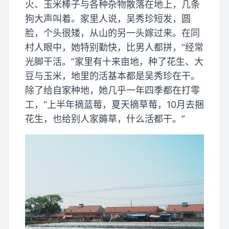
火、玉米棒子与各种杂物散落在地上，几条
狗大声叫着。家里人说，吴秀珍短发，圆
脸，个头很矮，从山的另一头嫁过来。在同
村人眼中，她特别勤快，比男人都拼，“经常
光脚干活。”家里有十来亩地，种了花生、大
豆与玉米，地里的活基本都是吴秀珍在干。
除了给自家种地，她几乎一年四季都在打零
工，“上半年摘蓝莓，夏天摘草莓，10月去捆
花生，也给别人家薅草，什么活都干。”