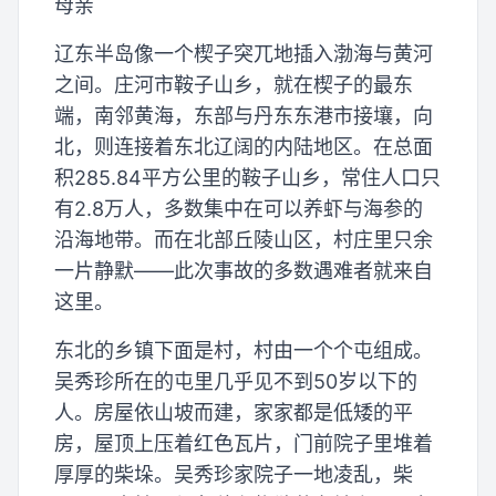
母亲
辽东半岛像一个楔子突兀地插入渤海与黄河
之间。庄河市鞍子山乡，就在楔子的最东
端，南邻黄海，东部与丹东东港市接壤，向
北，则连接着东北辽阔的内陆地区。在总面
积285.84平方公里的鞍子山乡，常住人口只
有2.8万人，多数集中在可以养虾与海参的
沿海地带。而在北部丘陵山区，村庄里只余
一片静默——此次事故的多数遇难者就来自
这里。
东北的乡镇下面是村，村由一个个屯组成。
吴秀珍所在的屯里几乎见不到50岁以下的
人。房屋依山坡而建，家家都是低矮的平
房，屋顶上压着红色瓦片，门前院子里堆着
厚厚的柴垛。吴秀珍家院子一地凌乱，柴