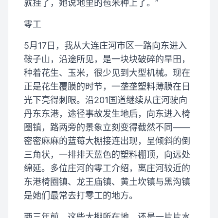
就挂了，她说地里的苞米种上了。”
零工
5月17日，我从大连庄河市区一路向东进入
鞍子山，沿途所见，是一块块破碎的旱田，
种着花生、玉米，很少见到大型机械。现在
正是花生覆膜的时节，一垄垄塑料薄膜在日
光下亮得刺眼。沿201国道继续从庄河驶向
丹东东港，途径事故发生地后，向东进入椅
圈镇，路两旁的景象立刻变得截然不同——
密密麻麻的蓝莓大棚接连出现，呈倾斜的倒
三角状，一排排天蓝色的塑料棚顶，向远处
绵延。多位庄河的零工介绍，离庄河较近的
东港椅圈镇、龙王庙镇、黄土坎镇与黑沟镇
是她们最常去打零工的地方。
两三年前，这些大棚所在地，还是一片片水