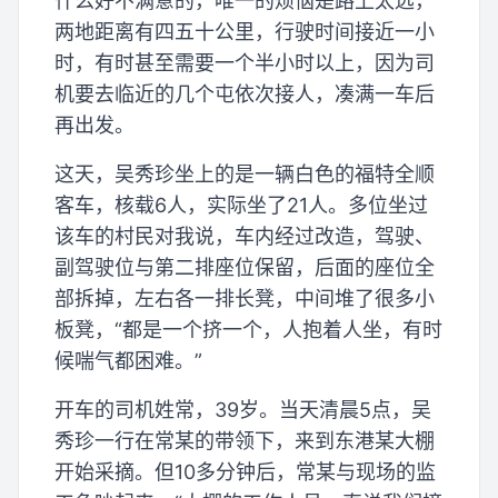
什么好不满意的，唯一的烦恼是路上太远，
两地距离有四五十公里，行驶时间接近一小
时，有时甚至需要一个半小时以上，因为司
机要去临近的几个屯依次接人，凑满一车后
再出发。
这天，吴秀珍坐上的是一辆白色的福特全顺
客车，核载6人，实际坐了21人。多位坐过
该车的村民对我说，车内经过改造，驾驶、
副驾驶位与第二排座位保留，后面的座位全
部拆掉，左右各一排长凳，中间堆了很多小
板凳，“都是一个挤一个，人抱着人坐，有时
候喘气都困难。”
开车的司机姓常，39岁。当天清晨5点，吴
秀珍一行在常某的带领下，来到东港某大棚
开始采摘。但10多分钟后，常某与现场的监