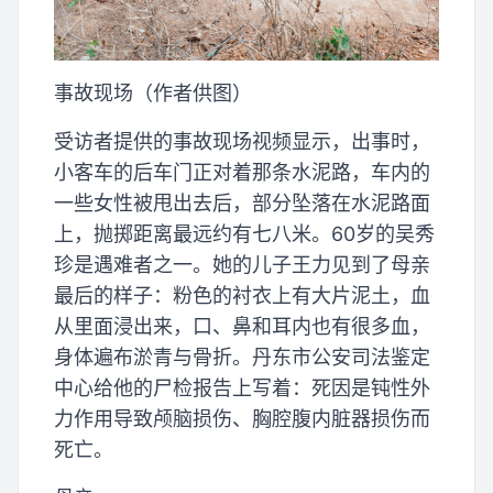
事故现场（作者供图）
受访者提供的事故现场视频显示，出事时，
小客车的后车门正对着那条水泥路，车内的
一些女性被甩出去后，部分坠落在水泥路面
上，抛掷距离最远约有七八米。60岁的吴秀
珍是遇难者之一。她的儿子王力见到了母亲
最后的样子：粉色的衬衣上有大片泥土，血
从里面浸出来，口、鼻和耳内也有很多血，
身体遍布淤青与骨折。丹东市公安司法鉴定
中心给他的尸检报告上写着：死因是钝性外
力作用导致颅脑损伤、胸腔腹内脏器损伤而
死亡。