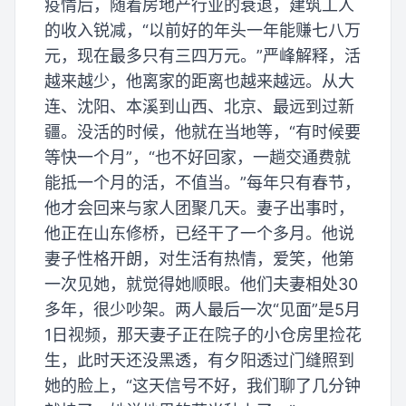
疫情后，随着房地产行业的衰退，建筑工人
的收入锐减，“以前好的年头一年能赚七八万
元，现在最多只有三四万元。”严峰解释，活
越来越少，他离家的距离也越来越远。从大
连、沈阳、本溪到山西、北京、最远到过新
疆。没活的时候，他就在当地等，“有时候要
等快一个月”，“也不好回家，一趟交通费就
能抵一个月的活，不值当。”每年只有春节，
他才会回来与家人团聚几天。妻子出事时，
他正在山东修桥，已经干了一个多月。他说
妻子性格开朗，对生活有热情，爱笑，他第
一次见她，就觉得她顺眼。他们夫妻相处30
多年，很少吵架。两人最后一次“见面”是5月
1日视频，那天妻子正在院子的小仓房里捡花
生，此时天还没黑透，有夕阳透过门缝照到
她的脸上，“这天信号不好，我们聊了几分钟