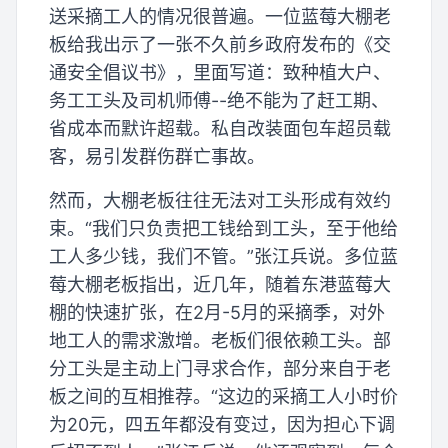
送采摘工人的情况很普遍。一位蓝莓大棚老
板给我出示了一张不久前乡政府发布的《交
通安全倡议书》，里面写道：致种植大户、
务工工头及司机师傅--绝不能为了赶工期、
省成本而默许超载。私自改装面包车超员载
客，易引发群伤群亡事故。
然而，大棚老板往往无法对工头形成有效约
束。“我们只负责把工钱给到工头，至于他给
工人多少钱，我们不管。”张江兵说。多位蓝
莓大棚老板指出，近几年，随着东港蓝莓大
棚的快速扩张，在2月-5月的采摘季，对外
地工人的需求激增。老板们很依赖工头。部
分工头是主动上门寻求合作，部分来自于老
板之间的互相推荐。“这边的采摘工人小时价
为20元，四五年都没有变过，因为担心下调