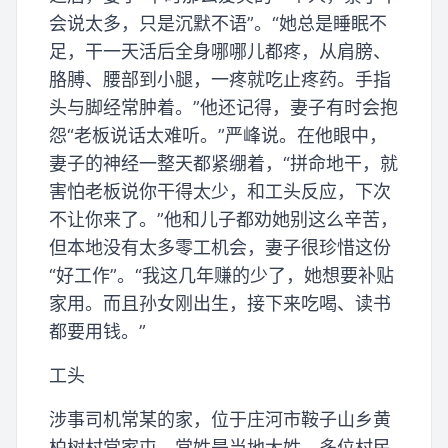
会说太多，只是沉默不语”。“她总是睡眠不
足，干一天活后全身哪哪儿都疼，从肩膀、
胳膊、腰部到小腿，一疼就吃止疼药。手指
头与脚经常肿着。”他还记得，妻子有时会抱
怨“老板说话太难听。”严峰说。在他眼中，
妻子的神经一整天都紧绷着，“拼命地干，就
害怕老板说你干得太少，和工头反应，下次
不让你来了。”他和儿子都劝她别这么辛苦，
但本地没有太多零工机会，妻子很珍惜这份
“好工作”。“我这几年赚的少了，她想要补贴
家用。而且孙女刚出生，接下来吃喝、读书
都要用钱。”
工头
涉事司机常某的家，位于庄河市鞍子山乡黄
柏树村常家屯。常姓是当地大姓，多位村民