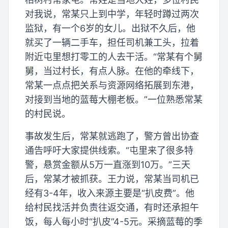
对我说，常某只上到中学，年轻时蹲过两次
监狱，有一个6岁的女儿。出狱不久后，他
就买了一辆二手车，担任司机兼工头，拉着
附近屯里想打零工的人去干活。“常某有个舅
舅，当过村长，有点人脉。在他的牵线下，
常某一点点把关系与资源网络拓展到东港，
对接到当地的蓝莓大棚老板。”一位熟悉常某
的村民说。
事故发生后，常某就逃跑了，警方曾出协查
通告呼吁大家提供线索。“屯里来了很多特
警，悬赏金额从5万一直涨到10万。”三天
后，常某才被抓获。王力说，常某当司机已
经有3-4年，收入来源主要是“扒皮费”。他
给村民找活并负责往返交通，有时还承担午
饭，每人每小时“扒皮”4-5元。采摘蓝莓的季