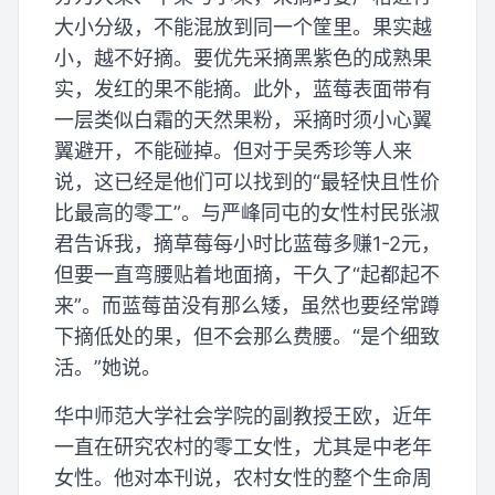
大小分级，不能混放到同一个筐里。果实越
小，越不好摘。要优先采摘黑紫色的成熟果
实，发红的果不能摘。此外，蓝莓表面带有
一层类似白霜的天然果粉，采摘时须小心翼
翼避开，不能碰掉。但对于吴秀珍等人来
说，这已经是他们可以找到的“最轻快且性价
比最高的零工”。与严峰同屯的女性村民张淑
君告诉我，摘草莓每小时比蓝莓多赚1-2元，
但要一直弯腰贴着地面摘，干久了“起都起不
来”。而蓝莓苗没有那么矮，虽然也要经常蹲
下摘低处的果，但不会那么费腰。“是个细致
活。”她说。
华中师范大学社会学院的副教授王欧，近年
一直在研究农村的零工女性，尤其是中老年
女性。他对本刊说，农村女性的整个生命周