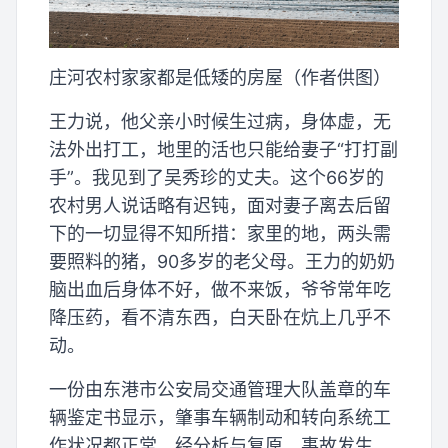
庄河农村家家都是低矮的房屋（作者供图）
王力说，他父亲小时候生过病，身体虚，无
法外出打工，地里的活也只能给妻子“打打副
手”。我见到了吴秀珍的丈夫。这个66岁的
农村男人说话略有迟钝，面对妻子离去后留
下的一切显得不知所措：家里的地，两头需
要照料的猪，90多岁的老父母。王力的奶奶
脑出血后身体不好，做不来饭，爷爷常年吃
降压药，看不清东西，白天卧在炕上几乎不
动。
一份由东港市公安局交通管理大队盖章的车
辆鉴定书显示，肇事车辆制动和转向系统工
作状况都正常。经分析与复原，事故发生