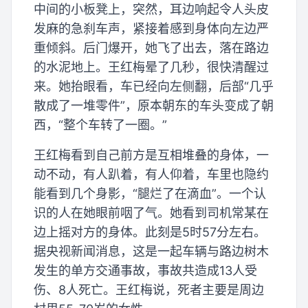
中间的小板凳上，突然，耳边响起令人头皮
发麻的急刹车声，紧接着感到身体向左边严
重倾斜。后门爆开，她飞了出去，落在路边
的水泥地上。王红梅晕了几秒，很快清醒过
来。她抬眼看，车已经向左侧翻，后部“几乎
散成了一堆零件”，原本朝东的车头变成了朝
西，“整个车转了一圈。”
王红梅看到自己前方是互相堆叠的身体，一
动不动，有人趴着，有人仰着，车里也隐约
能看到几个身影，“腿烂了在滴血”。一个认
识的人在她眼前咽了气。她看到司机常某在
边上摇对方的身体。此刻是5时57分左右。
据央视新闻消息，这是一起车辆与路边树木
发生的单方交通事故，事故共造成13人受
伤、8人死亡。王红梅说，死者主要是周边