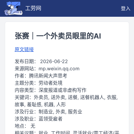
工劳网
登入
张赛｜一个外卖员眼里的AI
原文链接
发布日期：
2026-06-22
来源网站：
mp.weixin.qq.com
作者：
腾讯新闻大声思考
主题分类：
劳动者处境
内容类型：
深度报道或非虚构写作
关键词：
外卖员, 送外卖, 送餐, 送餐机器人, 衣服,
故事, 羞耻感, 机器, 人形
涉及行业：
制造业, 外卖, 服务业
涉及职业：
蓝领受雇者
地点：
无
相关议题：
就业, 工作时间, 灵活就业/零工经济/平