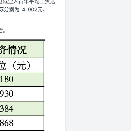
位就业人员年平均工资达
分别为141902元、
后。