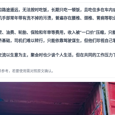
和路途遥远，无法按时吃饭，长期只吃一顿饭，且吃住多在车内
机手部常年带有洗不掉的污渍，普遍存在腰椎、颈椎、胃病等职
贷、油费、轮胎、保险和年审等费用，收入被“一口价”压缩，只
济基础，司机们难以转行，只能依靠驾驶谋生，但他们珍视自己
交流以生意为主，聚会时也少谈个人生活，但在共同的工作压力
供参考，若要使用需对照原文确认。