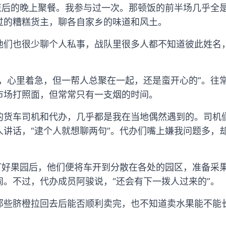
结束后的晚上聚餐。我参与过一次。那顿饭的前半场几乎全
过的糟糕货主，聊各自家乡的味道和风土。
们也很少聊个人私事，战队里很多人都不知道彼此姓名，
来，心里着急，但一帮人总聚在一起，还是蛮开心的”。往
市场打照面，但常常只有一支烟的时间。
的货车司机和代办，几乎都是我在当地偶然遇到的。司机
人讲话，“逮个人就想聊两句”。代办们嘴上嫌我问题多，
继订好果园后，他们便将车开到分散在各处的园区，准备采
闹。不过，代办成员阿骏说，“还会有下一拨人过来的”。
那些脐橙拉回去后能否顺利卖完，也不知道卖水果能不能