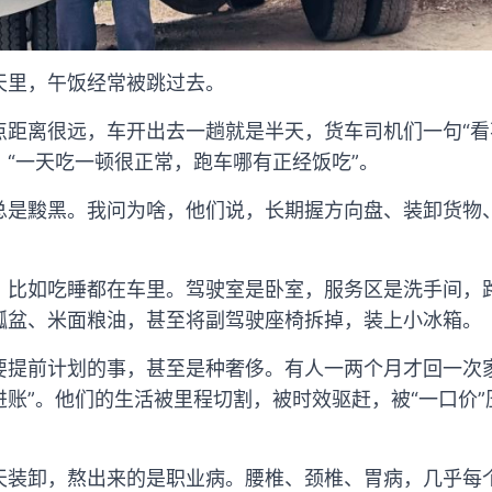
天里，午饭经常被跳过去。
点距离很远，车开出去一趟就是半天，货车司机们一句“看
“一天吃一顿很正常，跑车哪有正经饭吃”。
总是黢黑。我问为啥，他们说，长期握方向盘、装卸货物
，比如吃睡都在车里。驾驶室是卧室，服务区是洗手间，
瓢盆、米面粮油，甚至将副驾驶座椅拆掉，装上小冰箱。
要提前计划的事，甚至是种奢侈。有人一两个月才回一次
账”。他们的生活被里程切割，被时效驱赶，被“一口价
天装卸，熬出来的是职业病。腰椎、颈椎、胃病，几乎每