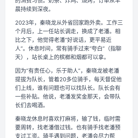
的消费习惯。奶茶、炸鸡、烧烤，订单从早
晨持续到深夜。
2023年，秦晓龙从外省回家跑外卖。工作三
个月后，上一任站长调走，换成了老潘。相
比之下，他觉得老潘“好说话，更平易近
人”。休息时间，常有骑手过来“夸白”（指聊
天），站长桌上的槟榔和烟都可以拿。
因为“有责任心，乐于助人”，秦晓龙被老潘
提拔为队长，管着20多位骑手，每天督促他
们上线，谁有问题也可以找队长。队长会有
一些补贴。他说，老潘发奖金那天，会带队
长们去喝酒。
秦晓龙休息时喜欢打麻将，输了钱，临时需
要周转，找老潘借过钱。也有骑手找老潘预
支过工资。骑手遇到问题，老潘会尽力帮