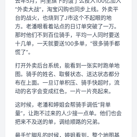
去年5月，阿里旗下的饿了么投入100亿加入
“外卖大战”，淘宝闪购也同步上线。外卖平
台的战火，也烧到了J市这个不起眼的地
方。老潘眼看着站点的日订单突破了一万。
那时他们不到百位骑手，平均一人同时要送
十几单，一天就要送100多单，“很多骑手都
慌了”。
打开外卖后台系统，能看到一张实时跑单地
图。骑手的姓名、取餐状态、送达状态都分
布在上面。一旦订单积压、骑手快超时，流
动的名字会变成红色，一片一片亮起来。
这时候，老潘和婷姐会帮骑手调低“背单
量”，让跑不过来的人少接一点单。他们也会
把来不及送的单，调给顺路的兄弟。
最手忙脚乱的时候，婷姐看到，整个地图基