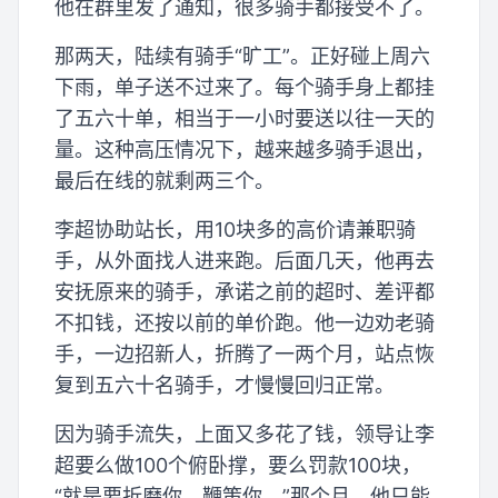
他在群里发了通知，很多骑手都接受不了。
那两天，陆续有骑手“旷工”。正好碰上周六
下雨，单子送不过来了。每个骑手身上都挂
了五六十单，相当于一小时要送以往一天的
量。这种高压情况下，越来越多骑手退出，
最后在线的就剩两三个。
李超协助站长，用10块多的高价请兼职骑
手，从外面找人进来跑。后面几天，他再去
安抚原来的骑手，承诺之前的超时、差评都
不扣钱，还按以前的单价跑。他一边劝老骑
手，一边招新人，折腾了一两个月，站点恢
复到五六十名骑手，才慢慢回归正常。
因为骑手流失，上面又多花了钱，领导让李
超要么做100个俯卧撑，要么罚款100块，
“就是要折磨你，鞭策你。”那个月，他只能