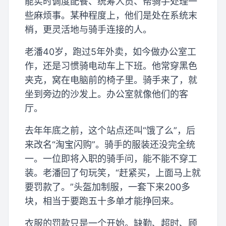
能实时调度配餐、统筹人员、帮骑手处理一
些麻烦事。某种程度上，他们是处在系统末
梢，更灵活地与骑手连接的人。
老潘40岁，跑过5年外卖，如今做办公室工
作，还是习惯骑电动车上下班。他常穿黑色
夹克，窝在电脑前的椅子里。骑手来了，就
坐到旁边的沙发上。办公室就像他们的客
厅。
去年年底之前，这个站点还叫“饿了么”，后
来改名“淘宝闪购”。骑手的服装还没完全统
一。一位即将入职的骑手问，能不能不穿工
装。老潘回了句玩笑，“赶紧买，上面马上就
要罚款了。”头盔加制服，一套下来200多
块，相当于要跑五十多单才能挣回来。
衣服的罚款只是一个开始。缺勤、超时、顾