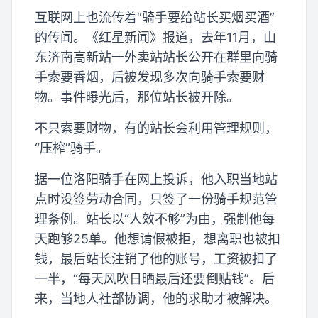
互联网上也流传着“骑手要给站长买烟买酒”
的传闻。《红星新闻》报道，去年11月，山
东济南高新站一外卖站站长公开在群里向骑
手索要香烟，后被发现多次向骑手索要财
物。事件曝光后，那位站长被开除。
不只索要财物，有的站长会利用管理规则，
“压榨”骑手。
据一位洛阳骑手在网上投诉，他入职当地站
点时没签劳动合同，只签了一份骑手规范管
理条例。站长以“人效不够”为由，强制他每
天跑够25单。他想请假被拒，想离职也被扣
钱，最后站长注销了他的账号，工资被扣了
一半，“每天风吹日晒最后还要倒贴钱”。后
来，当地人社部协调，他的求助才被解决。