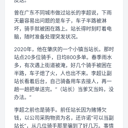
皮送。
曾在广东不同城市做过站长的李超说，下雨
天最容易出问题的是车子，车子半路被淋
坏，骑手就被困在路上。站长得时刻盯着电
脑，随时准备处理突发状况。
2020年，他在肇庆的一个小镇当站长。那时
站点20多位骑手，日均800多单。春季雨水
多，有次遇上街道被淹，好几个骑手被困在
半路，车子熄了火，人也出不来。李超让副
站长看着后台，自己骑备用车去接人，再一
趟一趟把单送完。“（站长）当爹又当妈，没
办法。”
李超之前也是骑手。前任站长因为赌博欠
钱，以公司采购物资为名，还许诺“可以当副
站长”，从几位骑手那里骗到了好几万。事情