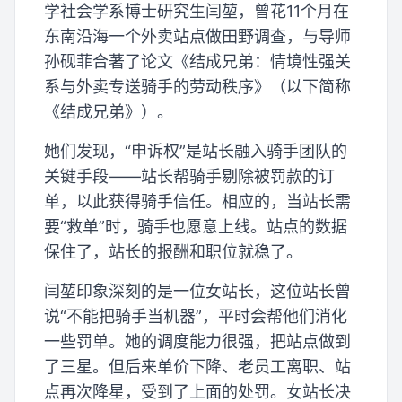
学社会学系博士研究生闫堃，曾花11个月在
东南沿海一个外卖站点做田野调查，与导师
孙砚菲合著了论文《结成兄弟：情境性强关
系与外卖专送骑手的劳动秩序》（以下简称
《结成兄弟》）。
她们发现，“申诉权”是站长融入骑手团队的
关键手段——站长帮骑手剔除被罚款的订
单，以此获得骑手信任。相应的，当站长需
要“救单”时，骑手也愿意上线。站点的数据
保住了，站长的报酬和职位就稳了。
闫堃印象深刻的是一位女站长，这位站长曾
说“不能把骑手当机器”，平时会帮他们消化
一些罚单。她的调度能力很强，把站点做到
了三星。但后来单价下降、老员工离职、站
点再次降星，受到了上面的处罚。女站长决