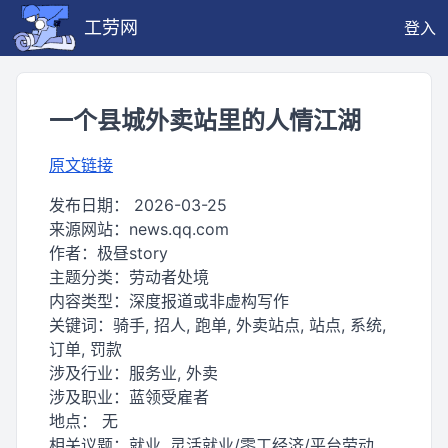
工劳网
登入
一个县城外卖站里的人情江湖
原文链接
发布日期：
2026-03-25
来源网站：
news.qq.com
作者：
极昼story
主题分类：
劳动者处境
内容类型：
深度报道或非虚构写作
关键词：
骑手, 招人, 跑单, 外卖站点, 站点, 系统,
订单, 罚款
涉及行业：
服务业, 外卖
涉及职业：
蓝领受雇者
地点：
无
相关议题：
就业, 灵活就业/零工经济/平台劳动