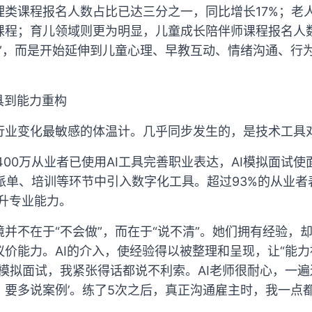
理类课程报名人数占比已达三分之一，同比增长17%；老
课程；育儿领域则更为明显，儿童成长陪伴师课程报名人数
子”，而是开始延伸到儿童心理、早教互动、情绪沟通、行
具到能力重构
行业变化最敏感的体温计。几乎同步发生的，是技术工具
400万从业者已使用AI工具完善职业表达，AI模拟面试使
派单、培训等环节中引入数字化工具。超过93%的从业者
提升专业能力。
并不在于“不会做”，而在于“说不清”。她们拥有经验，
价能力。AI的介入，使经验得以被整理和呈现，让“能力
模拟面试，我紧张得话都说不利索。AI老师很耐心，一遍
要多说案例’。练了5次之后，真正沟通雇主时，我一点都