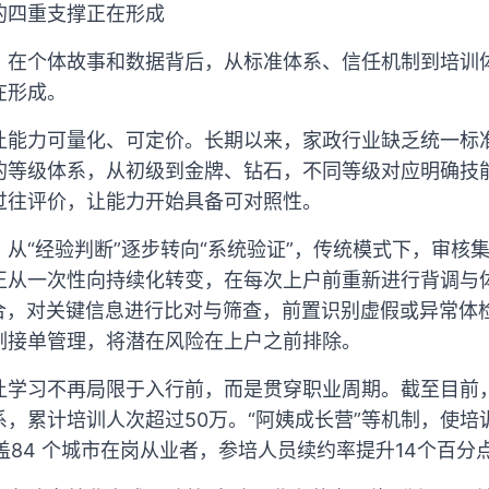
的四重支撑正在形成
。在个体故事和数据背后，从标准体系、信任机制到培训
在形成。
让能力可量化、可定价。长期以来，家政行业缺乏统一标
的等级体系，从初级到金牌、钻石，不同等级对应明确技
过往评价，让能力开始具备可对照性。
从“经验判断”逐步转向“系统验证”，传统模式下，审核
正从一次性向持续化转变，在每次上户前重新进行背调与体
结合，对关键信息进行比对与筛查，前置识别虚假或异常体
制接单管理，将潜在风险在上户之前排除。
让学习不再局限于入行前，而是贯穿职业周期。截至目前，
，累计培训人次超过50万。“阿姨成长营”等机制，使培
覆盖84 个城市在岗从业者，参培人员续约率提升14个百分