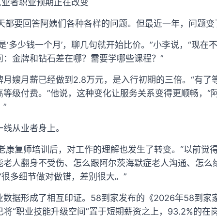
从业者职业预期正在改变
每天都要回答阿姨们各种各样的问题。但最近一年，问题变
是‘多少钱一个月’，聊几句就开始比价。”小李说，“现在
问：金牌和钻石差在哪？需要学哪些课程？”
月嫂月薪已经做到2.8万元，是入行初期的三倍。“有了
高等级付费。”他说，这种变化让服务关系变得更顺畅，“
”
一线从业者身上。
养老康复师培训后，对工作的理解也发生了转变。“以前觉
能老人翻身不受伤、怎么跟阿尔茨海默症老人沟通、怎么
“很多细节做对做错，差别很大。”
数据形成了相互印证。58到家发布的《2026年58到
已将“职业技能升级空间”置于短期薪资之上，93.2%的