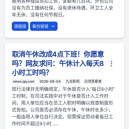
板用各种理由克扣工资，金额有几百块。外包公司
没有为员工缴纳社保，没有退休待遇，环卫工人全
年无休，没有任何节假日。
源链接
备份链接
取消午休改成4点下班！你愿意
吗？网友求问：午休计入每天8
小时工时吗？
news.qq.com
2026-08-04
九派新闻
白领受雇者
现行法律并无明确规定，午休是否计入“每日8小时”
工时制，在司法实践中对于午休是否计入工作时
间，用人单位应当在员工入职时明确以规章制度形
式告知。公司是否必须存在午休，午休时长多少，
一般由用人单位自行决定，但需保证劳动者每日工
作时间不超过8小时……