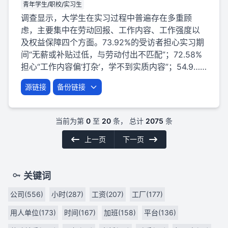
青年学生/职校/实习生
调查显示，大学生在实习过程中普遍存在多重顾
虑，主要集中在劳动回报、工作内容、工作强度以
及权益保障四个方面。73.92%的受访者担心实习期
间“无薪或补贴过低，与劳动付出不匹配”；72.58%
担心“工作内容偏‘打杂’，学不到实质内容”；54.9……
源链接
备份链接
当前为第
0
至
20
条， 总计
2075
条
上一页
下一页
关键词
公司(556)
小时(287)
工资(207)
工厂(177)
用人单位(173)
时间(167)
加班(158)
平台(136)