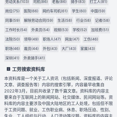
劳动关系(103)
司机(86)
老板(86)
骑手(83)
打工人(81)
岗位(75)
医院(66)
网约车司机(61)
学生(60)
中国(59)
同事(59)
解除劳动合同(59)
生活(58)
行业(58)
记者(58)
工作时长(54)
外卖员(54)
视频(53)
学校(52)
加班费(51)
法院(50)
领导(49)
职场人(47)
网友(47)
工伤(46)
职场(46)
裁员(44)
外包(43)
大厂(43)
家属(43)
深圳(41)
外卖骑手(41)
工劳搜索资料库
本资料库是一个关于工人资讯（包括新闻、深度报道、评论
文章、调查报告等）内容的搜索引擎，内容最早收集自
2022年3月，目前共收录了数千篇文章。资料库的内容主
要来自于互联网上的新闻网站、社交媒体、民间网站等。资
料库的内容主要涉及中国大陆地区的工人处境，包括但不限
于工资问题、就业、工伤职业病、休息、职场压迫、性别、
失业、工人组织与行动、人口流动等议题。资料库的内容主