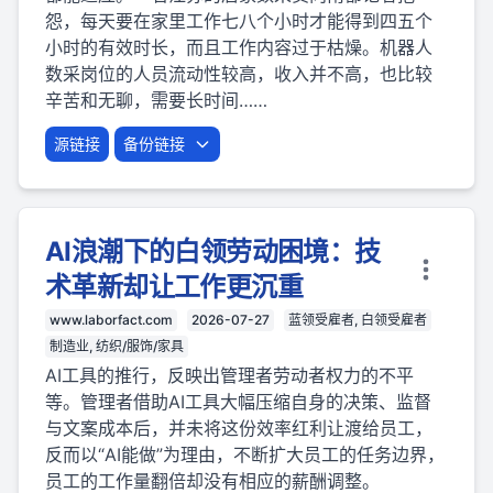
怨，每天要在家里工作七八个小时才能得到四五个
小时的有效时长，而且工作内容过于枯燥。机器人
数采岗位的人员流动性较高，收入并不高，也比较
辛苦和无聊，需要长时间……
源链接
备份链接
AI浪潮下的白领劳动困境：技
术革新却让工作更沉重
www.laborfact.com
2026-07-27
蓝领受雇者, 白领受雇者
制造业, 纺织/服饰/家具
AI工具的推行，反映出管理者劳动者权力的不平
等。管理者借助AI工具大幅压缩自身的决策、监督
与文案成本后，并未将这份效率红利让渡给员工，
反而以“AI能做”为理由，不断扩大员工的任务边界，
员工的工作量翻倍却没有相应的薪酬调整。