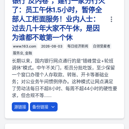
银行“反内卷”，建行一家分行火
了：员工午休1.5小时，暂停全
部人工柜面服务！业内人士：
过去几十年大家不午休，是因
为谁都不敢第一个休
www.163.com
2026-08-03
每日经济新闻
白领受雇者
服务业, 金融
长期以来，国内银行网点通行的是“错峰营业+轮班
调休”模式。中午不关门，柜员分批吃饭，至少保留
一个窗口办理个人存取款、转账、开卡等基础业
务；对公业务午间惯例停办。这种模式让网点满足
了劳动法每日不超8小时、每周不超44小时的硬性要
求，但合规不等……
源链接
备份链接