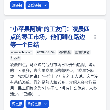
源链接
备份链接
“小苹果阿姨”的工友们：凌晨四
点的零工市场，他们蹲在路边
等一个日结
www.sohu.com
2026-08-04
潇湘晨报
蓝领受雇者
江苏省
凌晨四点，马路边的劳务市场已经开始热闹。等活
的工人很多，去店里吃早点的却很少。“吃早饭麻
烦！找到活再说！”一位上了年纪的工人说。这里没
有系统派单，靠的是熟人和老乡，介绍人会收取费
用，民工们称之为“扯头子”。“哪有什么休息，人多
活少。”已经6……
源链接
备份链接