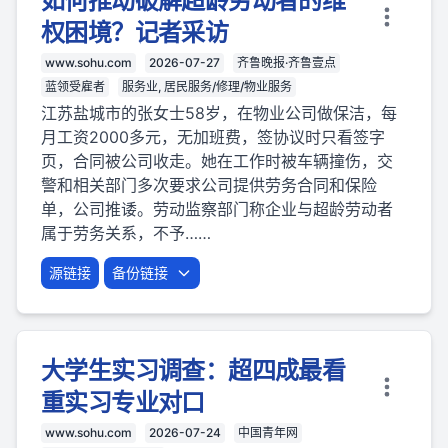
如何推动破解超龄劳动者的维
权困境？记者采访
www.sohu.com
2026-07-27
齐鲁晚报·齐鲁壹点
蓝领受雇者
服务业, 居民服务/修理/物业服务
江苏盐城市的张女士58岁，在物业公司做保洁，每
月工资2000多元，无加班费，签协议时只看签字
页，合同被公司收走。她在工作时被车辆撞伤，交
警和相关部门多次要求公司提供劳务合同和保险
单，公司推诿。劳动监察部门称企业与超龄劳动者
属于劳务关系，不予……
源链接
备份链接
大学生实习调查：超四成最看
重实习专业对口
www.sohu.com
2026-07-24
中国青年网