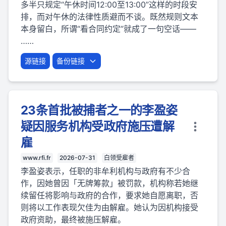
多半只规定“午休时间12:00至13:00”这样的时段安
排，而对午休的法律性质避而不谈。既然规则文本
本身留白，所谓“看合同约定”就成了一句空话——
……
源链接
备份链接
23条首批被捕者之一的李盈姿
疑因服务机构受政府施压遭解
雇
www.rfi.fr
2026-07-31
白领受雇者
李盈姿表示，任职的非牟利机构与政府有不少合
作，因她曾因「无牌筹款」被罚款，机构称若她继
续留任将影响与政府的合作，要求她自愿离职，否
则将以工作表现欠佳为由解雇。她认为因机构接受
政府资助，最终被施压解雇。