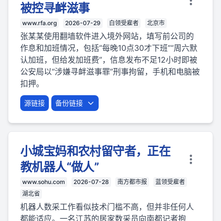
被控寻衅滋事
www.rfa.org
2026-07-29
白领受雇者
北京市
张某某使用翻墙软件进入境外网站，填写前公司的
作息和加班情况，包括“每晚10点30才下班”“周六默
认加班，但给发加班费”，信息发布不足12小时即被
公安局以“涉嫌寻衅滋事罪”刑事拘留，手机和电脑被
扣押。
源链接
备份链接
小城宝妈和农村留守者，正在
教机器人“做人”
www.sohu.com
2026-07-28
南方都市报
蓝领受雇者
湖北省
机器人数采工作看似技术门槛不高，但并非任何人
都能适应。一名江苏的居家数采员向南都记者抱