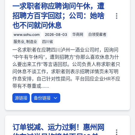
一求职者称应聘询问午休，遭
招聘方百字回怼；公司：她啥
也不问就问休息
www.sohu.com
2026-08-03
华商网
白领受雇者
服务业, 制造业
四川省
一名求职者在应聘四川泸州一酒业公司时，因询问
“中午有午休吗”，遭到招聘方“你那么喜欢休息为什
么要出来工作”等言语回怼。公司负责人称求职者只
问休息不谈工作，求职者则表示招聘详情页未写明
作息安排，自己针对性提问。平台回应企业HR不应
带有不尊重或……
源链接
备份链接
订单锐减、运力过剩！惠州网