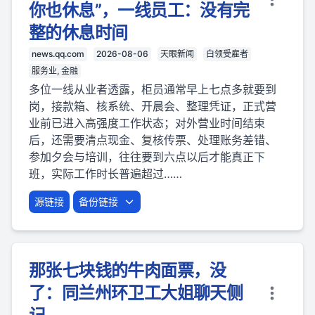
你也休息”，一线员工：没有完
整的休息时间
news.qq.com
2026-08-06
天眼新闻
白领受雇者
服务业, 金融
多位一线从业者透露，柜员通常早上七点多就要到
岗，接款箱、核系统、开晨会、整理凭证，正式营
业前已进入高强度工作状态；对外营业时间结束
后，还需要清点现金、复核传票、处理账务差错、
参加夕会与培训，往往要到六点以后才能真正下
班，实际工作时长普遍超过……
源链接
备份链接
那张七块钱的牛肉面票，没
了：同兰州环卫工大姐聊天侧